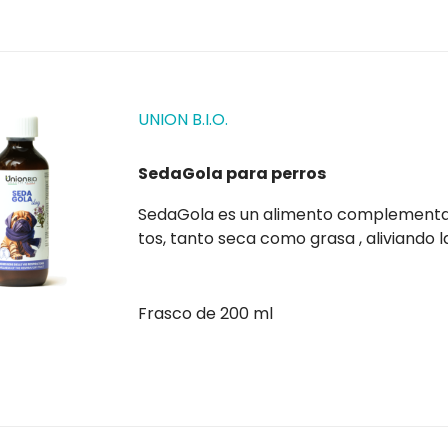
UNION B.I.O.
SedaGola para perros
SedaGola es un alimento complementario para perros que puede utilizarse para calmar la
tos, tanto seca como grasa , aliviando la
cualquier catarro
Frasco de 200 ml