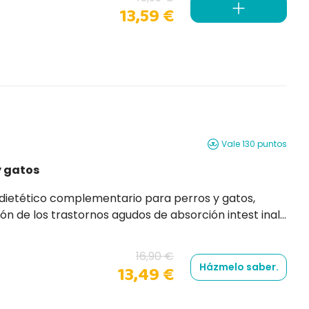
13,59 €
Vale 130 puntos
y gatos
16,90 €
Házmelo saber.
13,49 €