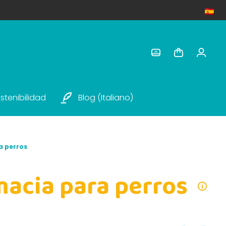
stenibilidad
Blog (italiano)
a perros
acia para perros