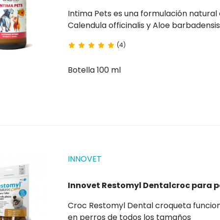
Intima Pets es una formulación natural que contiene extractos de plantas, incluyendo
Calendula officinalis y Aloe barbadensis , potenciados por U.B.® MATRIX , útil para reducir el
picor, los alérgenos y los malos olores .
(4)
los...
Botella 100 ml
INNOVET
Innovet Restomyl Dentalcroc para p
Croc Restomyl Dental croqueta funcional que mejora el aliento y controla la placa y el sarro
en perros de todos los tamaños