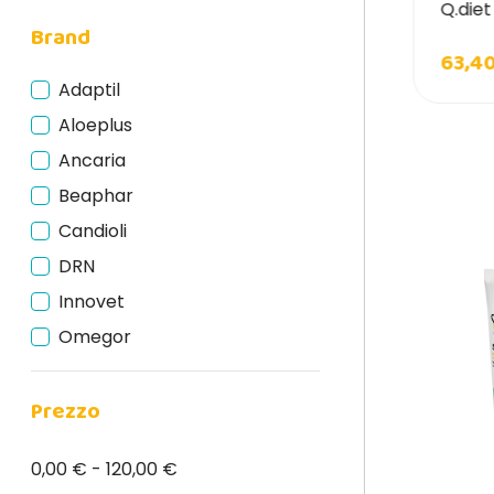
loeplus Pasta Aperitiva para Gatos
Q.die
Brand
1,99 €
63,4
14,50 €
Adaptil
Aloeplus
Ancaria
Beaphar
Candioli
DRN
Innovet
Omegor
Orme Naturali
Prezzo
Q.Diet
Union B.I.O.
0,00 € - 120,00 €