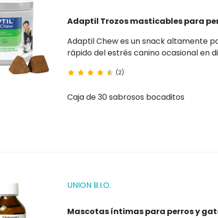
Adaptil Trozos masticables para pe
Adaptil Chew es un snack altamente palatable para perros , que proporciona un alivio
rápido del estrés canino ocasional en diversas situaciones. Adaptil Express Tablets son una
solución práctica para proporcionar un efecto calmante rápido durante ruidos fuertes
(2)
situaciones...
Caja de 30 sabrosos bocaditos
UNION B.I.O.
Mascotas íntimas para perros y gat