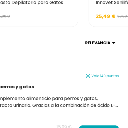
Pasta Depilatoria para Gatos
Innovet Senili
25,49 €
5,00 €
30,60
RELEVANCIA
Vale 140 puntos
perros y gatos
a combinación de ácido L-
avorece la acidificación de la orina, lo que ayuda a
15,99 €