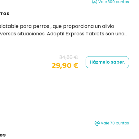
Vale 300 puntos
rros
 o
34,50 €
Házmelo saber.
29,90 €
Vale 70 puntos
os