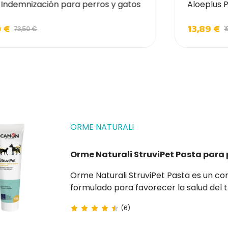
t Indemnización para perros y gatos
Aloeplus 
0 €
13,89 €
73,50 €
1
ORME NATURALI
Orme Naturali StruviPet Pasta para 
Orme Naturali StruviPet Pasta es un complemento alimenticio para perros y gatos,
formulado para favorecer la salud del tracto urinario. Gracias a l
ascórbico (vitamina C) y DL-metionina, f
(6)
prevenir la formación de...