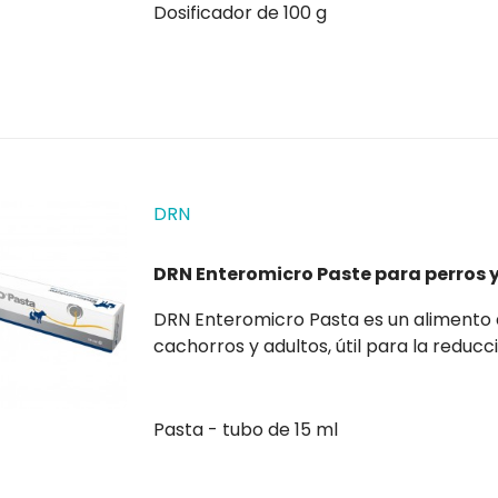
Dosificador de 100 g
DRN
DRN Enteromicro Paste para perros 
DRN Enteromicro Pasta es un alimento dietético complementario para perros y gatos,
cachorros y adultos, útil para la reducción de los trastornos agudos de absorción intest inal.
Útil en casos de alteración del equilibrio de la flora intestinal debido a factores como
tratamiento...
Pasta - tubo de 15 ml