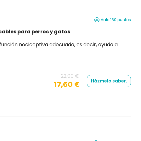
Vale 180 puntos
ables para perros y gatos
22,00 €
Házmelo saber.
17,60 €