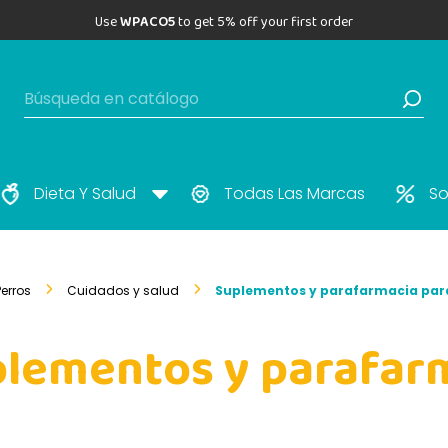
Use
WPACO5
to get 5% off your first order
Dieta Y Salud
Todas Las Marcas
So
Perros
Cuidados y salud
Suplementos y parafarmacia par
lementos y parafarm