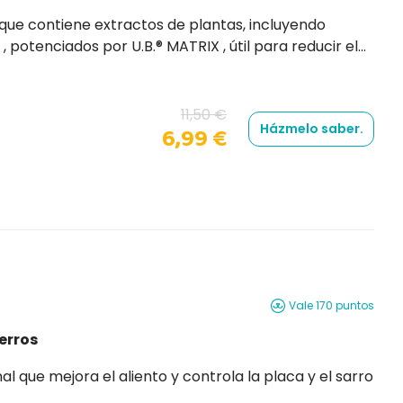
 Puede utilizarse para la limpieza diaria o periódica de
11,50 €
Házmelo saber.
6,99 €
Vale 170 puntos
erros