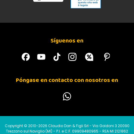
Síguenos en
Póngase en contacto con nosotros en
Copyright © 2010-2026 Claudio Dan & Figli Srl - Via Goldoni 3 20090
Trezzano sul Naviglio (MI) - P.I. e C.F. 09909480965 - REA MI 2121862