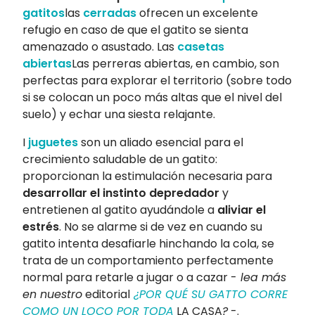
gatitos
las
cerradas
ofrecen un excelente
refugio en caso de que el gatito se sienta
amenazado o asustado. Las
casetas
abiertas
Las perreras abiertas, en cambio, son
perfectas para explorar el territorio (sobre todo
si se colocan un poco más altas que el nivel del
suelo) y echar una siesta relajante.
I
juguetes
son un aliado esencial para el
crecimiento saludable de un gatito:
proporcionan la estimulación necesaria para
desarrollar el instinto depredador
y
entretienen al gatito ayudándole a
aliviar el
estrés
. No se alarme si de vez en cuando su
gatito intenta desafiarle hinchando la cola, se
trata de un comportamiento perfectamente
normal para retarle a jugar o a cazar -
lea más
en nuestro
editorial
¿POR QUÉ SU GATTO CORRE
COMO UN LOCO POR TODA
LA CASA
?
-.