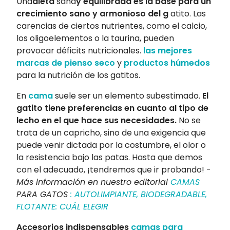
Una
dieta
sana
y equilibrada es la base para un
crecimiento sano y armonioso del g
atito. Las
carencias de ciertos nutrientes, como el calcio,
los oligoelementos o la taurina, pueden
provocar déficits nutricionales.
las mejores
marcas de pienso seco
y
productos húmedos
para la nutrición de los gatitos.
En
cama
suele ser un elemento subestimado.
El
gatito tiene preferencias en cuanto al tipo de
lecho en el que hace sus necesidades.
No se
trata de un capricho, sino de una exigencia que
puede venir dictada por la costumbre, el olor o
la resistencia bajo las patas. Hasta que demos
con el adecuado, ¡tendremos que ir probando! -
Más información en nuestro editorial
CAMAS
PARA GATOS
: AUTOLIMPIANTE, BIODEGRADABLE,
FLOTANTE: CUÁL ELEGIR
Accesorios indispensables
camas para