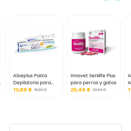
Aloeplus Pasta
Innovet Senilife Plus
A
a
Depilatoria para
para perros y gatos
A
13,89 €
25,49 €
1
Gatos
G
15,00 €
30,60 €