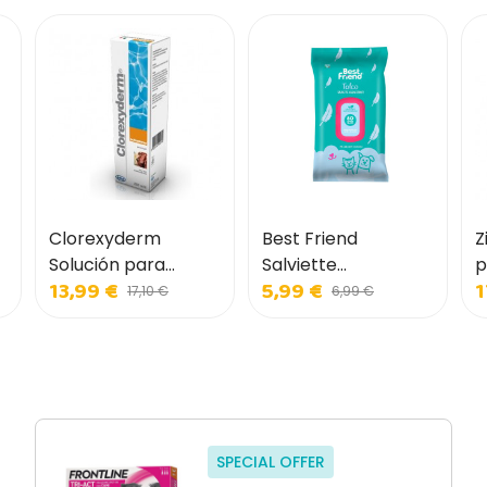
Clorexyderm
Best Friend
Z
Solución para
Salviette
p
13,99 €
5,99 €
1
Perros y Gatos
Igienizzanti MAXI
17,10 €
6,99 €
per Cani e Gatti
SPECIAL OFFER