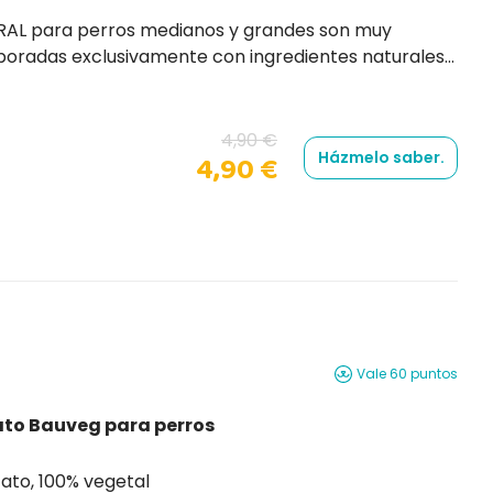
son muy
aboradas exclusivamente con ingredientes naturales
o después de la comida.
4,90 €
Házmelo saber.
4,90 €
Vale 60 puntos
ato Bauveg para perros
s Bauveg Sweet Potato, 100% vegetal