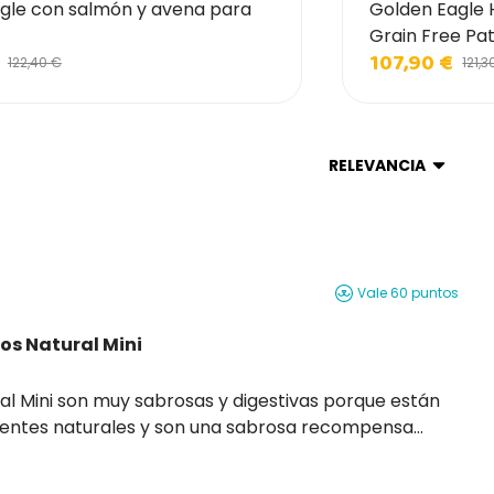
gle con salmón y avena para
Golden Eagle 
Grain Free Pa
107,90 €
122,40 €
121,3
RELEVANCIA
Vale 60 puntos
os Natural Mini
 porque están
ientes naturales y son una sabrosa recompensa