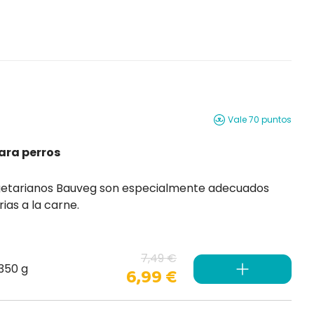
Vale 70 puntos
ara perros
almente adecuados
ias a la carne.
7,49 €
350 g
6,99 €