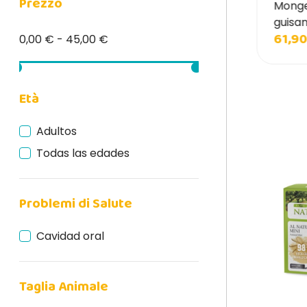
Prezzo
Natural Code
axos Wellness Brown Valley Mini Adulto
Monge
ara perros
guisa
Naturina
0,99 €
61,90
0,00 € - 45,00 €
12,50 €
The Buffalo Co.
The Red Oak
Whimzees
Età
Adultos
Todas las edades
Problemi di Salute
Cavidad oral
Taglia Animale