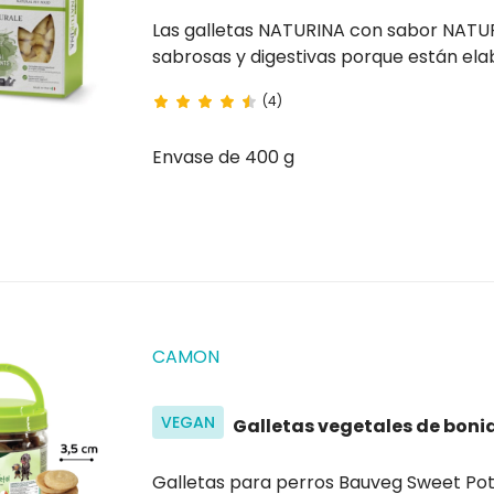
Las galletas NATURINA con sabor NATURAL para perros medianos y grandes 
sabrosas y digestivas porque están el
y son un sabroso capricho para su perr
(4)
Envase de 400 g
CAMON
VEGAN
Galletas vegetales de boni
Galletas para perro