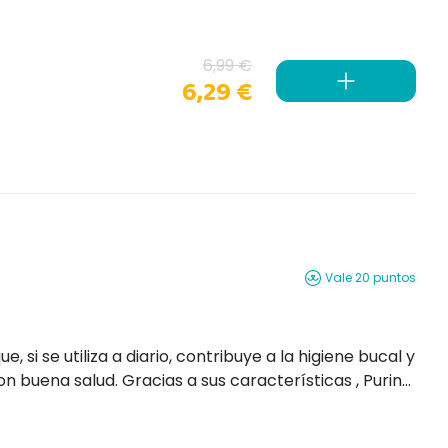
6,99 €
6,29 €
Vale 20 puntos
us características , Purina
Dentalife llega incluso a las zonas más difíciles de la boca del perro y está...