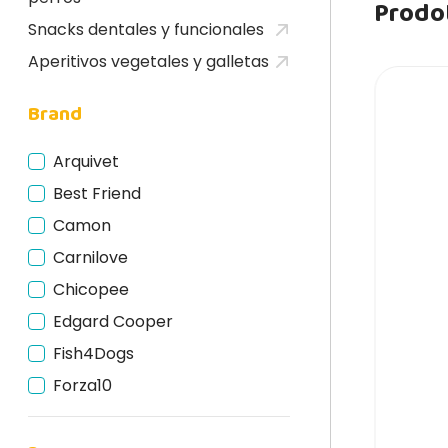
Prodot
Snacks dentales y funcionales
Aperitivos vegetales y galletas
ADE IN ITALY
Brand
Arquivet
Best Friend
Camon
Carnilove
Chicopee
Edgard Cooper
Fish4Dogs
Forza10
Mediterranean Natural