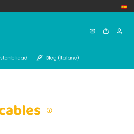
stenibilidad
Blog (italiano)
icables