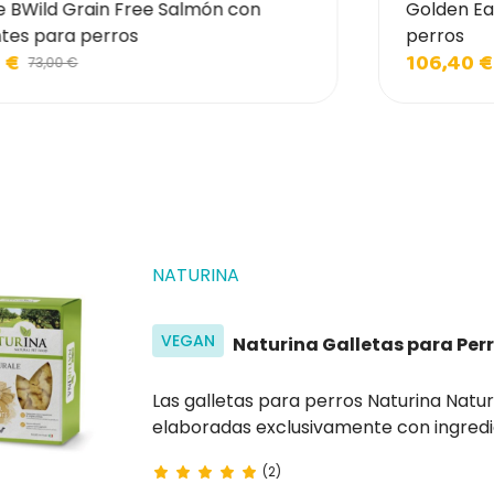
 BWild Grain Free Salmón con
Golden Ea
ntes para perros
perros
 €
106,40 €
73,00 €
NATURINA
VEGAN
Naturina Galletas para Perr
Las galletas para perros Naturina Natural Mini son muy sabrosas y digestivas
elaboradas exclusivamente con ingred
diaria para su amigo de cuatro patas.
(2)