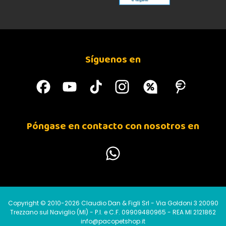
Síguenos en
Póngase en contacto con nosotros en
Copyright © 2010-2026 Claudio Dan & Figli Srl - Via Goldoni 3 20090
Trezzano sul Naviglio (MI) - P.I. e C.F. 09909480965 - REA MI 2121862
info@pacopetshop.it