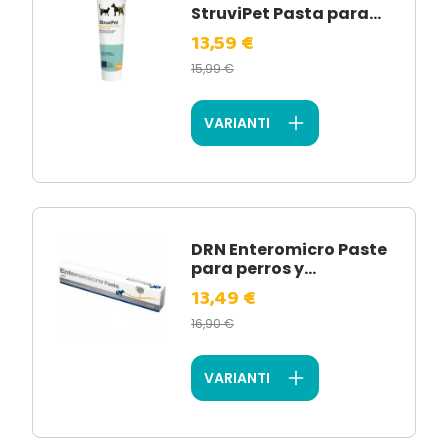
StruviPet Pasta para...
13,59 €
15,99 €
VARIANTI
DRN Enteromicro Paste
para perros y...
13,49 €
16,90 €
VARIANTI