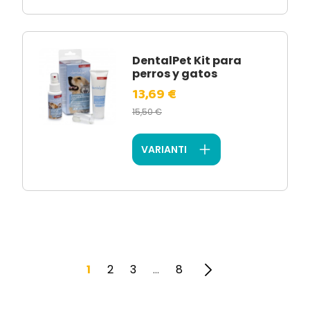
DentalPet Kit para
perros y gatos
13,69 €
15,50 €
VARIANTI
1
2
3
8
…