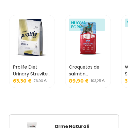
NUOVA
FORMULA!
Prolife Diet
Croquetas de
W
Urinary Struvite
salmón
S
63,30 €
89,90 €
3
para perros
Carnilove para
p
76,90 €
103,25 €
perros adultos
Orme Naturali