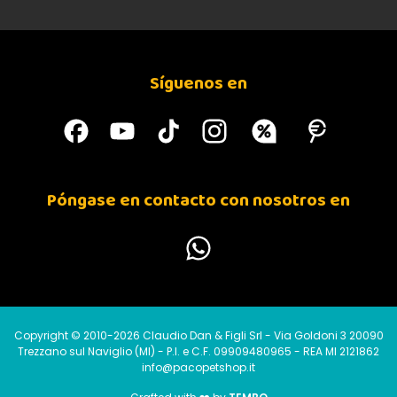
Síguenos en
Póngase en contacto con nosotros en
Copyright © 2010-2026 Claudio Dan & Figli Srl - Via Goldoni 3 20090
Trezzano sul Naviglio (MI) - P.I. e C.F. 09909480965 - REA MI 2121862
info@pacopetshop.it