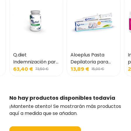
Q.diet
Aloeplus Pasta
I
Indemnización para
Depilatoria para
p
63,40 €
13,89 €
2
perros y gatos
Gatos
73,50 €
15,00 €
No hay productos disponibles todavía
¡Mantente atento! Se mostrarán más productos
aquí a medida que se añadan.