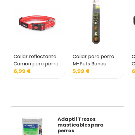
Collar reflectante
Collar para perro
C
Camon para perros
M-Pets Bones
C
6,99 €
5,99 €
6
Rojo
A
Adaptil Trozos
masticables para
perros