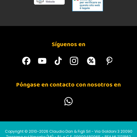
Síguenos en
Póngase en contacto con nosotros en
Copyright © 2010-2026 Claudio Dan & Figli Srl - Via Goldoni 3 20090
Trezzano sul Naviglio (MI) - P.I. e C.F. 09909480965 - REA MI 2121862