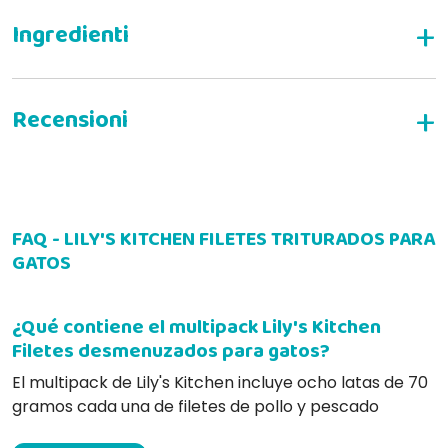
Filetes de pollo con mejillones en un delicioso caldo
ESCRIBE TU RESEÑA
FAQ - LILY'S KITCHEN FILETES TRITURADOS PARA
GATOS
Filetes de atún con salmón en un delicioso caldo
¿Qué contiene el multipack Lily's Kitchen
Filetes desmenuzados para gatos?
El multipack de Lily's Kitchen incluye ocho latas de 70
gramos cada una de filetes de pollo y pescado
Filetes de pollo con jamón en un delicioso caldo
finamente desmenuzados, realzados con saludables