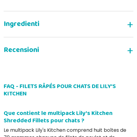
Filets de poulet avec moules dans un délicieux
DONNEZ VOTRE AVIS
bouillon
FAQ - FILETS RÂPÉS POUR CHATS DE LILY'S
KITCHEN
Filets de thon au saumon dans un délicieux bouillon
Que contient le multipack Lily's Kitchen
Shredded Fillets pour chats ?
Le multipack Lily's Kitchen comprend huit boîtes de