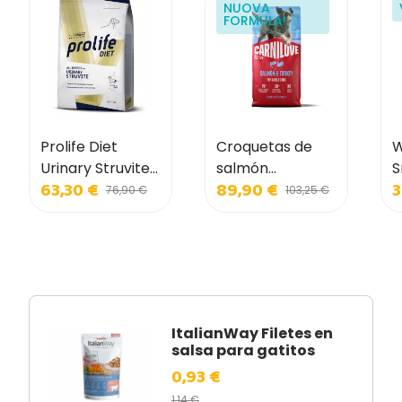
NUOVA
FORMULA!
Prolife Diet
Croquetas de
W
Urinary Struvite
salmón
S
63,30 €
89,90 €
3
para perros
Carnilove para
p
76,90 €
103,25 €
perros adultos
ItalianWay Filetes en
salsa para gatitos
0,93 €
1,14 €