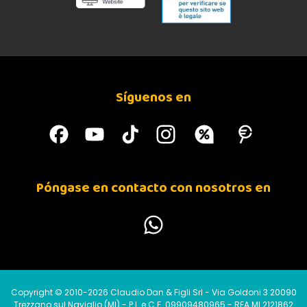
Síguenos en
Póngase en contacto con nosotros en
Copyright © 2010-2026 Claudio Dan & Figli Srl - Via Goldoni 3 20090
Trezzano sul Naviglio (MI) - P.I. e C.F. 09909480965 - REA MI 2121862