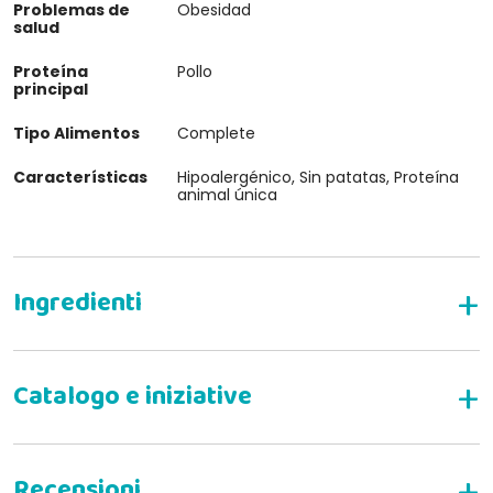
Problemas de
Obesidad
salud
Proteína
Pollo
principal
Tipo Alimentos
Complete
Características
Hipoalergénico, Sin patatas, Proteína
animal única
COMPOSICIÓN DE FARMINA VET LIFE
OBESITY ER PARA PERROS
MODALIDADES DE TRATAMIENTO CON
FARMINA VET LIFE OBESITY PARA PERROS