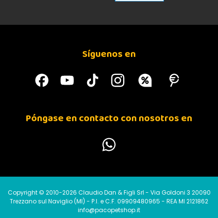
Síguenos en
Póngase en contacto con nosotros en
Copyright © 2010-2026 Claudio Dan & Figli Srl - Via Goldoni 3 20090
Trezzano sul Naviglio (MI) - P.I. e C.F. 09909480965 - REA MI 2121862
info@pacopetshop.it