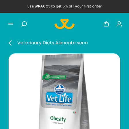
Use
WPACO5
to get 5% off your first order
Veterinary Diets Alimento seco