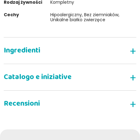
Rodzaj żywności
Kompletny
Cechy
Hipoalergiczny, Bez ziemniaków,
Unikalne białko zwierzęce
SKŁAD KARMY FARMINA VET LIFE OBESITY
ER DLA PSÓW
SPOSÓB STOSOWANIA PREPARATU
FARMINA VET LIFE OBESITY DLA PSÓW
NAPISZ RECENZJĘ