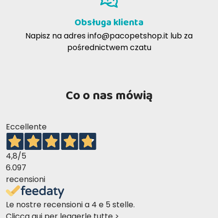
SKŁAD ANALITYCZNY FARMINA VET LIFE
OBESITY ER DLA PSÓW
Obsługa klienta
Napisz na adres
info@pacopetshop.it
lub za
pośrednictwem czatu
Co o nas mówią
Eccellente
4,8
/5
6.097
recensioni
Le nostre recensioni a 4 e 5 stelle.
Clicca qui per leggerle tutte >