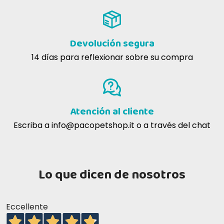
Collare davvero molto pratico rispetto ai soliti rigidi di plastica. Il
cane si abitua subito nonostante il colore nero. Molto utile anche
per far mangiare in quanto si può risvoltare verso l'esterno.
Prodotto top
Devolución segura
14 días para reflexionar sobre su compra
Andrea G
18-05-2017
Il collare elisabettiano Comfy Cone è molto più comodo dei
classici collari di plastica perché imbottito facile da lavare è
Atención al cliente
perfetto per quei cani che devono indossarlo molto a lungo.
Escriba a
info@pacopetshop.it
o a través del chat
Claudia M
25-08-2016
prezzo conveniente prodotto già conosciuto ed ottimo
Lo que dicen de nosotros
Eccellente