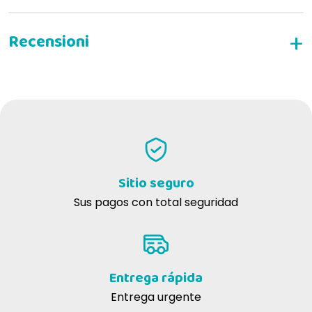
ESCRIBE TU RESEÑA
Mario G
24-09-2019
Collare elisabettiano soffice molto valido. La mia cagnetta lo
sopporta molto meglio di quelli rigidi, e riesce a dormirci dentro
Sitio seguro
senza grossi problemi.
Sus pagos con total seguridad
anna g
15-01-2018
Taglia xs ottima per gatti e molto comoda
Entrega rápida
Entrega urgente
Sauro S
04-07-2017