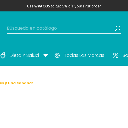
Use
WPACO5
to get 5% off your first order
Dieta Y Salud
Todas Las Marcas
So
es y una cabaña!
pelli: "¡Muchos cor
cabaña!