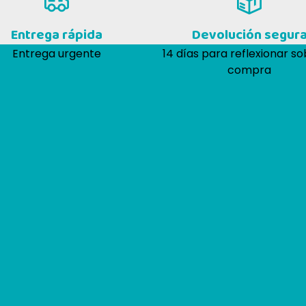
Entrega rápida
Devolución segur
Entrega urgente
14 días para reflexionar so
compra
Lo que dicen de nosotros