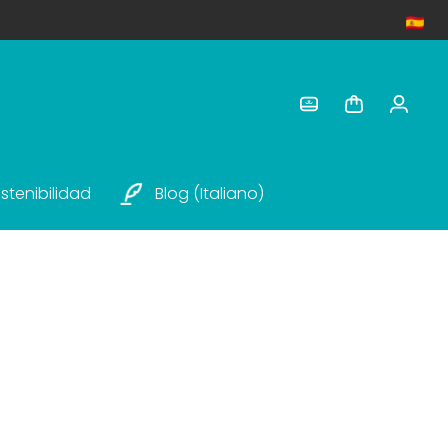
stenibilidad
Blog (italiano)
azones y una