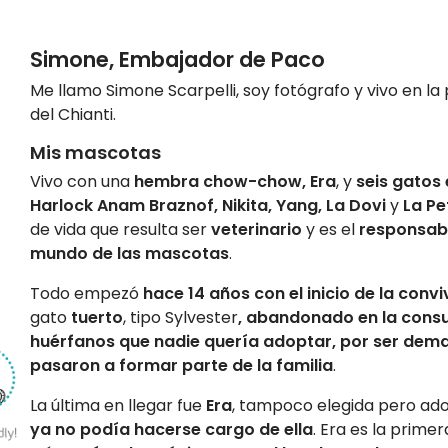
Simone, Embajador de Paco
Me llamo Simone Scarpelli, soy fotógrafo y vivo en la 
del Chianti.
Mis mascotas
Vivo con una
hembra chow-chow, Era
, y
seis gatos
Harlock Anam Braznof, Nikita, Yang, La Dovi
y
La Pe
de vida que resulta ser
veterinario
y es el
responsabl
mundo de las mascotas
.
Todo empezó
hace 14 años con el inicio de la convi
gato
tuerto
, tipo Sylvester
, abandonado en la consu
huérfanos que nadie quería adoptar, por ser dema
pasaron a formar parte de la familia
.
La última en llegar fue
Era
, tampoco elegida pero ad
ya no podía hacerse cargo de ella
. Era es la prime