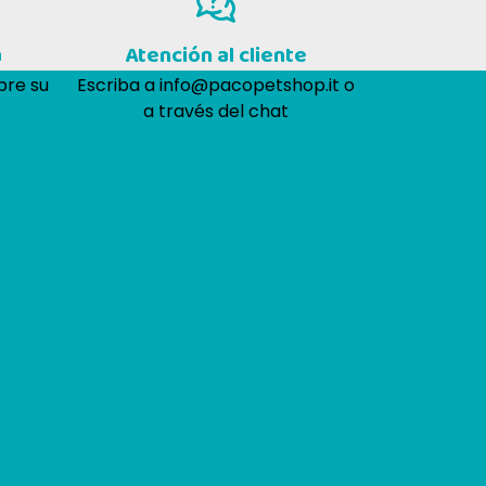
a
Atención al cliente
bre su
Escriba a
info@pacopetshop.it
o
a través del chat