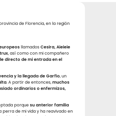
provincia de Florencia, en la región
 europeos
llamados
Cesira, Aieieie
trux
, así como con mi compañero
e directo de mi entrada en el
vencia y la llegada de Garfio
, un
lta
. A partir de entonces,
muchos
siado ordinarios o enfermizos,
optada porque
su anterior familia
ra perra de mi vida y ha reavivado en