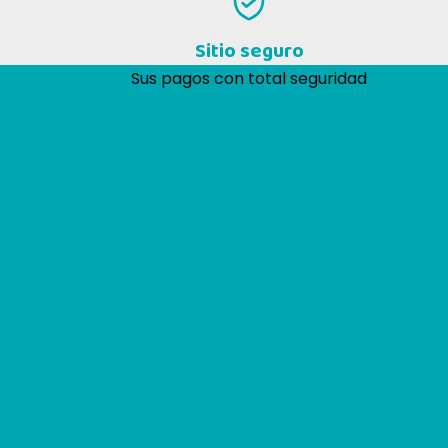
Sitio seguro
Sus pagos con total seguridad
Eccellente
4,8
/5
6.097
recensioni