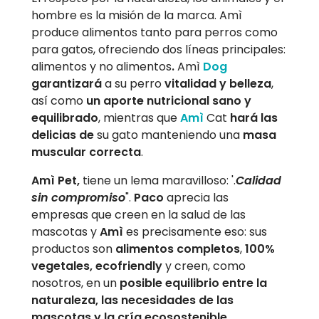
hombre es la misión de la marca. Amì
produce alimentos tanto para perros como
para gatos, ofreciendo dos líneas principales:
alimentos y no alimentos
.
Amì
Dog
garantizará
a su perro
vitalidad y belleza
,
así como
un aporte nutricional sano y
equilibrado
, mientras que
Amì
Cat
hará las
delicias de
su gato manteniendo una
masa
muscular correcta
.
Amì Pet,
tiene un lema maravilloso: '.
Calidad
sin compromiso
".
Paco
aprecia las
empresas que creen en la salud de las
mascotas y
Amì
es precisamente eso: sus
productos son
alimentos completos
,
100%
vegetales, ecofriendly
y creen, como
nosotros, en un
posible equilibrio entre la
naturaleza, las necesidades de las
mascotas y la cría ecosostenible
.