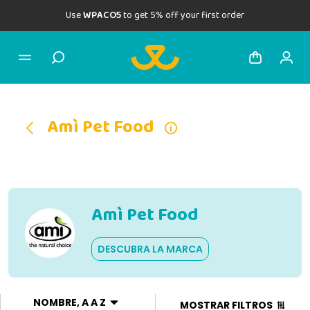
Use
WPACO5
to get 5% off your first order
Amì Pet Food
Amì Pet Food
DESCUBRA LA MARCA
NOMBRE, A A Z
MOSTRAR FILTROS