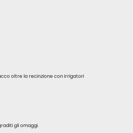
28 mg/kg
0,55 mg/kg
3,5 mg/kg
5,08 mg/kg
69 mg/kg
-
acco oltre la recinzione con irrigatori
-
1 g/kg
raditi gli omaggi.