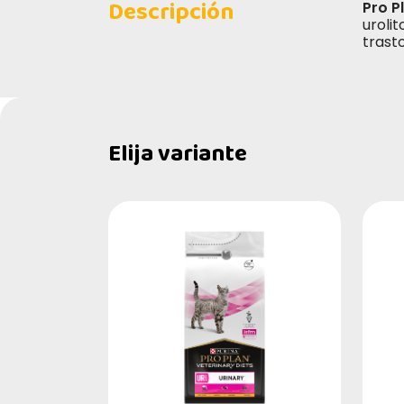
Descripción
Pro P
urolit
trasto
Elija variante