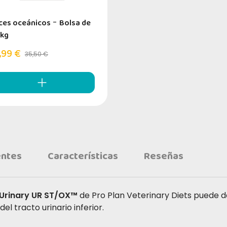
ces oceánicos
-
Bolsa de
 kg
,99 €
35,50 €
entes
Características
Reseñas
 Urinary UR ST/OX™
de Pro Plan Veterinary Diets puede 
el tracto urinario inferior.