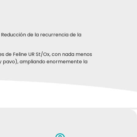
 - Reducción de la recurrencia de la
es de Feline UR St/Ox, con nada menos
 y pavo), ampliando enormemente la
lo), arroz, harina de trigo, maíz, grasa
, aceite de pescado.