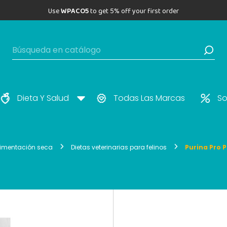
Use
WPACO5
to get 5% off your first order
Dieta Y Salud
Todas Las Marcas
So
limentación seca
Dietas veterinarias para felinos
Purina Pro P