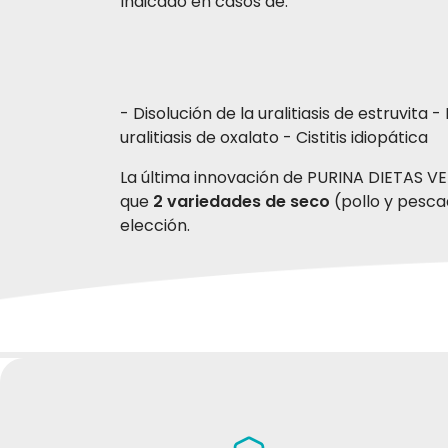
Indicado en casos de:
- Disolución de la uralitiasis de estruvita 
uralitiasis de oxalato - Cistitis idiopática
La última innovación de PURINA DIETAS V
que
2 variedades de seco
(pollo y pesca
elección.
Alimento seco completo para gatos ad
ESCRIBE TU RESEÑA
Alimento húmedo completo para gatos
GABRIELE D
Seco (Pollo):
harina de gluten de maíz, pr
27-09-2025
animal, minerales, huevo deshidratado, p
Il mio gatto aveva periodicamente