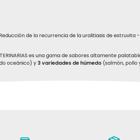
- Reducción de la recurrencia de la uralitiasis de estruvita
ETERINARIAS es una gama de sabores altamente palatabl
do oceánico) y
3 variedades de húmedo
(salmón, pollo
ultos
 adultos
oteínas de ave deshidratadas (15% de las cuales 50% de pol
ulpa de remolacha deshidratada, entrañas aromatizantes