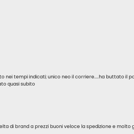
250 mg/kg
28 mg/kg
3,2 mg/kg
0,55 mg/kg
50 mg/kg
3,5 mg/kg
110 mg/kg
5,1 mg/kg
425 mg/kg
70 mg/kg
0,29 mg/kg
-
ei tempi indicati; unico neo il corriere.....ha buttato il p
-
2700 mg/kg
to quasi subito
-
-
elta di brand a prezzi buoni veloce la spedizione e molto g