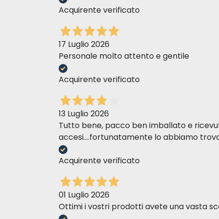
Acquirente verificato
Fe
)
(E1
I (3b202)
17 Luglio 2026
Cu
)
(E4
Personale molto attento e gentile
Mn
)
(E5
Acquirente verificato
Zn (3b605)
Se
)
(E8
13 Luglio 2026
Tutto bene, pacco ben imballato e ricevuto n
E499
accesi....fortunatamente lo abbiamo trova
1j514ii
Acquirente verificato
* Con antioxidantes
** Con conservantes
01 Luglio 2026
Ottimi i vostri prodotti avete una vasta sc