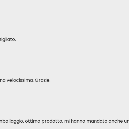
1,5%
0,5%
0,8%
0,14%
0,8%
0,14%
1,2%
0,17%
igliato.
0,7%
0,3%
0,08%
0,02%
2,4%
0,3%
0,3%
0,21%
a velocissima. Grazie.
1500 mg/kg
1200 mg/kg
ácido fosfórico
sulfato cálcico
33000 UI/kg
980 UI/kg
1050 UI/kg
130 UI/kg
o imballaggio, ottimo prodotto, mi hanno mandato anche u
700 UI/kg
250 UI/kg