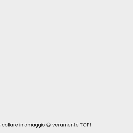
0,5%
0,31%
0,23%
0,37%
0,16%
0,02%
0,43%
0,20%
1400 mg/kg
sulfato de calcio,
bisulfato de sodio
985 UI/kg
135 UI/kg
n collare in omaggio 😍 veramente TOP!
250 UI/kg