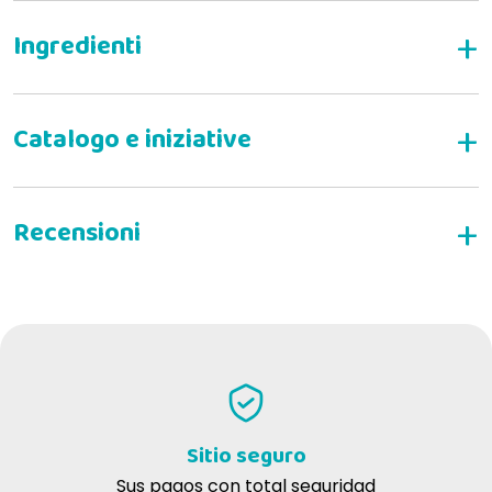
Prolife Sterilised Medium Large con Carne de
Cerdo y Arroz para Perros Esterilizados
esterilizado
ESCRIBE TU RESEÑA
CARACTERÍSTICAS
68% Cerdo fresco
Sin gluten
Proteína única animal
Sitio seguro
Sin trigo
Sus pagos con total seguridad