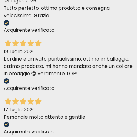
23 Luglio 2026
sostenibles
Tutto perfetto, ottimo prodotto e consegna
velocissima. Grazie.
Acquirente verificato
18 Luglio 2026
una elección consciente
recetas de
L'ordine è arrivato puntualissimo, ottimo imballaggio,
originalmente estaban
ottimo prodotto, mi hanno mandato anche un collare
destinadas al consumo
in omaggio 😍 veramente TOP!
Acquirente verificato
caso, por ejemplo, del arroz
17 Luglio 2026
sólo
que cumplan
Personale molto attento e gentile
ciertos y estrictos parámetros estéticos, como el
tamaño, la
Acquirente verificato
Prolife
valor