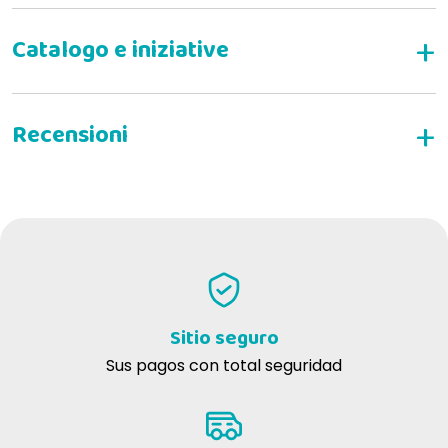
la Nutrigenómica
la
ESCRIBE TU RESEÑA
filosofía reúne y propugna ahora Prolife
Todas las ventajas de la carne fresca
Sitio seguro
Sus pagos con total seguridad
Si un alimento complejo no se digiere, no se puede
absorber, acaba en las heces y no afecta a ningún
distrito orgánico