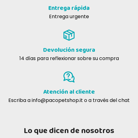
Prolife
Entrega rápida
son carnes y pescados
originalmente estaban
Entrega urgente
destinados al consumo humano
Devolución segura
14 días para reflexionar sobre su compra
Atención al cliente
Escriba a
info@pacopetshop.it
o a través del chat
Se han elegido las mejores materias primas, carne
y pescado, para llevar lo mejor a los cuencos de
nuestras mascotas, combinando calidad y
Lo que dicen de nosotros
naturaleza