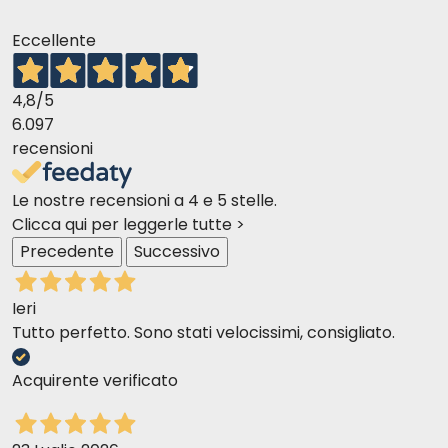
Materias primas Human Grade y
Eccellente
ecosostenibilidad
4,8
/5
6.097
aumento de la productividad se
recensioni
corresponde con una drástica reducción de la
demanda debido al descenso de la población
Le nostre recensioni a 4 e 5 stelle.
Clicca qui per leggerle tutte >
Precedente
Successivo
Ieri
Tutto perfetto. Sono stati velocissimi, consigliato.
Los recursos se asignan mal,
mientras que el suelo, los bosques, el agua, la
Acquirente verificato
calidad del aire y la biodiversidad siguen
degradándose