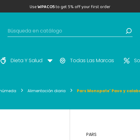
Use
WPACO5
to get 5% off your first order
Dieta Y Salud
Todas Las Marcas
So
 húmeda
Alimentación diaria
Pars Monopate' Pavo y calab
PARS