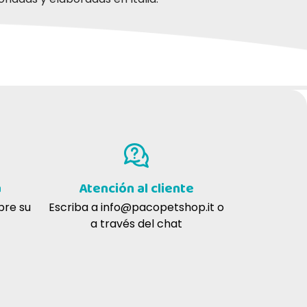
a
Atención al cliente
bre su
Escriba a
info@pacopetshop.it
o
a través del chat