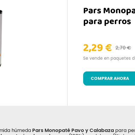
Pars Monopat
para perros
2,29 €
2,70 €
Se vende en paquetes 
COMPRAR AHORA
omida húmeda
Pars Monopaté Pavo y Calabaza
para per