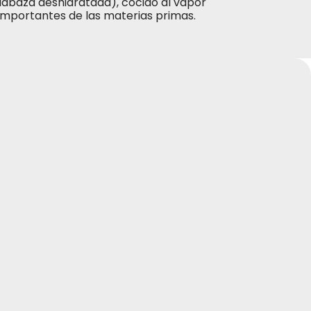
labaza deshidratada), cocido al vapor
 importantes de las materias primas.