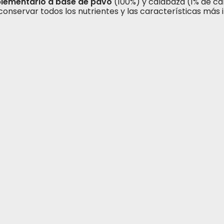
lementario a base de pavo
(100%) y calabaza (1% de ca
conservar todos los nutrientes y las características más