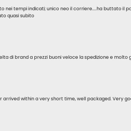
ei tempi indicati; unico neo il corriere.....ha buttato il p
to quasi subito
elta di brand a prezzi buoni veloce la spedizione e molto g
 arrived within a very short time, well packaged. Very goo