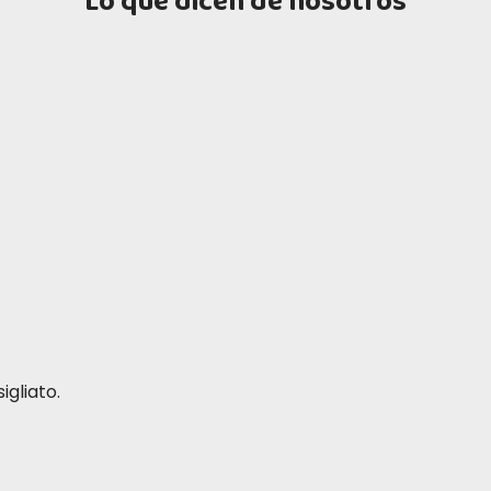
Lo que dicen de nosotros
igliato.