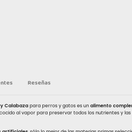
entes
Reseñas
 y Calabaza
para perros y gatos es un
alimento comple
cocido al vapor para preservar todos los nutrientes y la
 artificiales
, sólo lo mejor de las materias primas selecc