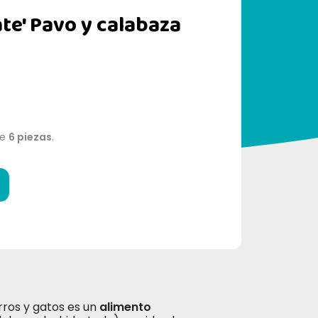
e' Pavo y calabaza
de
6 piezas
.
ros y gatos es un
alimento