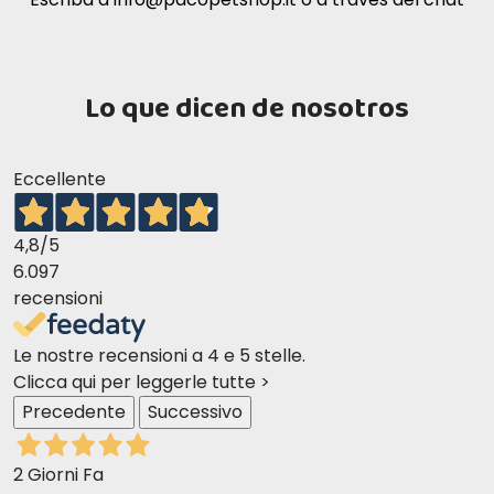
Peso del gato
Gramos al día
3 kg
50
Lo que dicen de nosotros
4 kg
50-65
5 kg
60-80
6 kg
75-100
Eccellente
7 kg
85-115
4,8
/5
6.097
recensioni
Le nostre recensioni a 4 e 5 stelle.
Clicca qui per leggerle tutte >
Precedente
Successivo
2 Giorni Fa