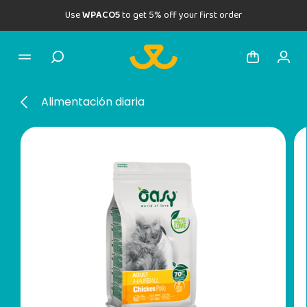
Use
WPACO5
to get 5% off your first order
Alimentación diaria