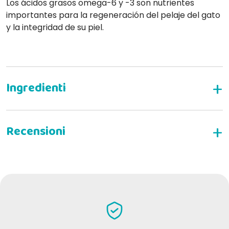
Los ácidos grasos omega-6 y -3 son nutrientes
importantes para la regeneración del pelaje del gato
y la integridad de su piel.
ALIMENTO SECO COMPLETO PARA GATOS ADULTOS
ESCRIBE TU RESEÑA
Laura L
26-09-2024
Eccezionali come tutta la marca oasy. Un pelo immediatamente
bellissimo