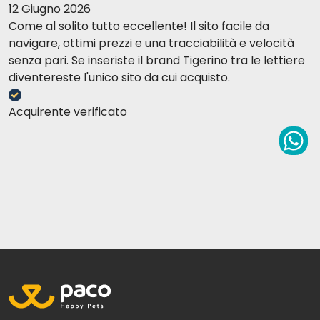
12 Giugno 2026
Come al solito tutto eccellente! Il sito facile da
navigare, ottimi prezzi e una tracciabilità e velocità
P11 DORADA Y LENGUADO
senza pari. Se inseriste il brand Tigerino tra le lettiere
diventereste l'unico sito da cui acquisto.
Acquirente verificato
P12 ATÚN Y ALOE