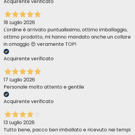
Acquirente verificato
¿Dónde puedo comprar los sobres de Natural
Code para mi gato?
18 Luglio 2026
Los sobres de Natural Code están disponibles en Paco
L'ordine è arrivato puntualissimo, ottimo imballaggio,
Pet Shop, nuestra tienda online donde encontrará
ottimo prodotto, mi hanno mandato anche un collare
una amplia selección de productos de alta calidad
in omaggio 😍 veramente TOP!
P07 POLLO TERNERA Y VERDURAS
para su amigo felino.
Acquirente verificato
¿Están los sobres de Natural Code
convenientemente envasados para abrirlos
17 Luglio 2026
fácilmente?
Personale molto attento e gentile
Por supuesto. Los sobres Natural Code están
convenientemente envasados con un sistema de
Acquirente verificato
apertura fácil, ¡perfecto para la comodidad y
frescura de su gato!
13 Luglio 2026
Tutto bene, pacco ben imballato e ricevuto nei tempi