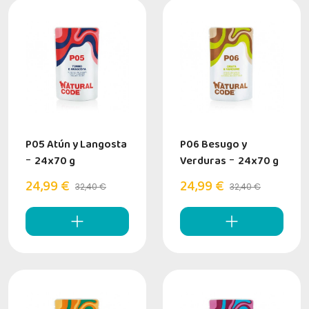
P05 Atún y Langosta
P06 Besugo y
-
24x70 g
Verduras
-
24x70 g
24,99 €
24,99 €
32,40 €
32,40 €