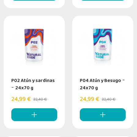
P02 Atún y sardinas
P04 Atún y Besugo
-
-
24x70 g
24x70 g
24,99 €
24,99 €
32,40 €
32,40 €