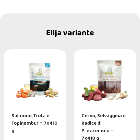
Elija variante
Salmone, Trota e
Cervo, Selvaggina e
Topinambur
-
7x410
Radice di
g
Prezzemolo
-
7x410 g