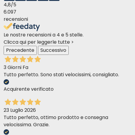
4,8
/5
6.097
recensioni
Le nostre recensioni a 4 e 5 stelle.
Clicca qui per leggerle tutte >
Precedente
Successivo
3 Giorni Fa
Tutto perfetto. Sono stati velocissimi, consigliato.
Acquirente verificato
PROTEÍNA ÚNICA
- JABALÍ CON CHIRIVÍA, ACEITE DE
LINAZA Y HIERBAS DEL BOSQUE
23 Luglio 2026
Tutto perfetto, ottimo prodotto e consegna
velocissima. Grazie.