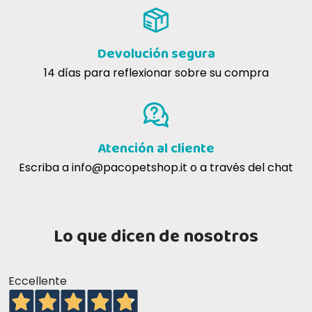
PATO Y CORAZÓN CON MEZCLA DE VERDURAS,
ACEITE DE LINAZA Y HIERBAS AROMÁTICAS
Devolución segura
14 días para reflexionar sobre su compra
Atención al cliente
Escriba a
info@pacopetshop.it
o a través del chat
Lo que dicen de nosotros
Eccellente
SALMÓN Y TRUCHA CON ALCACHOFA DE JERUSALÉN