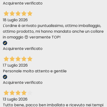
Acquirente verificato
18 Luglio 2026
L'ordine è arrivato puntualissimo, ottimo imballaggio,
ottimo prodotto, mi hanno mandato anche un collare
in omaggio 😍 veramente TOP!
Acquirente verificato
MONOPROTEICO -
PAVO CON PIEL BLANCA, ACEITE DE
17 Luglio 2026
CÁRTAMO, HIERBAS DE MONTAÑA
Personale molto attento e gentile
Acquirente verificato
13 Luglio 2026
Tutto bene, pacco ben imballato e ricevuto nei tempi