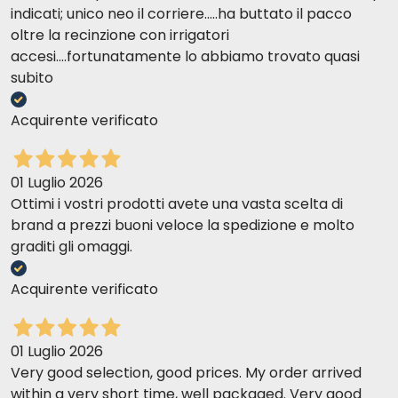
indicati; unico neo il corriere.....ha buttato il pacco
oltre la recinzione con irrigatori
accesi....fortunatamente lo abbiamo trovato quasi
subito
Acquirente verificato
01 Luglio 2026
VENADO Y CAZA
CON RAÍZ DE PEREJIL, ACEITE DE
Ottimi i vostri prodotti avete una vasta scelta di
CÁRTAMO Y HIERBAS DEL BOSQUE
brand a prezzi buoni veloce la spedizione e molto
graditi gli omaggi.
Acquirente verificato
01 Luglio 2026
Very good selection, good prices. My order arrived
within a very short time, well packaged. Very good