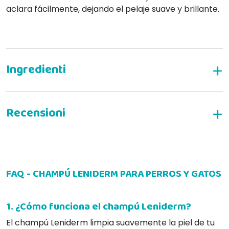
aclara fácilmente, dejando el pelaje suave y brillante.
Composición:
ESCRIBE TU RESEÑA
Modo de empleo:
FAQ - CHAMPÚ LENIDERM PARA PERROS Y GATOS
Moira F
23-02-2017
Puntualissimi e velocissimi
1. ¿Cómo funciona el champú Leniderm?
El champú Leniderm limpia suavemente la piel de tu
Advertencias