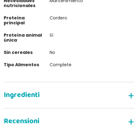
Necesidades
Mantenimiento
nutricionales
Proteína
Cordero
principal
Proteína animal
Sí
única
Sin cereales
No
Tipo Alimentos
Complete
Ingredientes:
Carne de cordero deshidratada (27,0%), arroz negro
integral, arroz blanco integral, avena integral, linaza,
huevos enteros deshidratados (6,0%), pulpa de