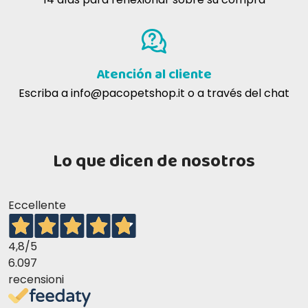
cane.
Humedad
8,0%
Omega-6
2,4%
Omega-3
1,4%
Erica C
06-01-2017
Vitamina A
22000 UI/Kg
Atención al cliente
Ottimo prodotto
Vitamina D3
1450 UI/Kg
Escriba a
info@pacopetshop.it
o a través del chat
200 UI/Kg
Vitamina E
Lo que dicen de nosotros
Eccellente
4,8
/5
6.097
recensioni