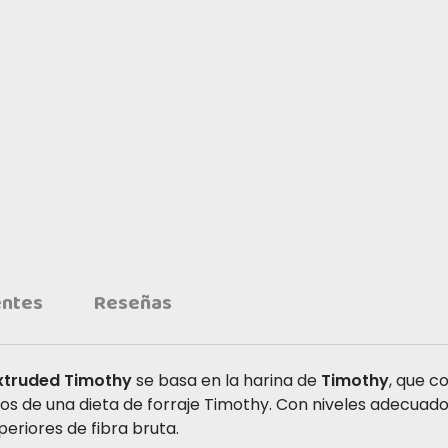
entes
Reseñas
Extruded Timothy
se basa en la harina de
Timothy
, que c
 de una dieta de forraje Timothy. Con niveles adecuados 
periores de fibra bruta.