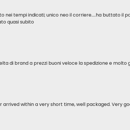
ei tempi indicati; unico neo il corriere.....ha buttato il p
to quasi subito
elta di brand a prezzi buoni veloce la spedizione e molto g
 arrived within a very short time, well packaged. Very goo