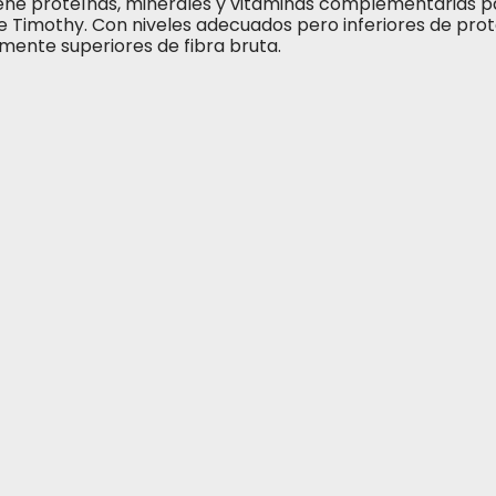
ene proteínas, minerales y vitaminas complementarias pa
je Timothy. Con niveles adecuados pero inferiores de proteí
amente superiores de fibra bruta.