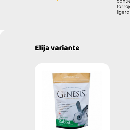
conti
forra
liger
Elija variante