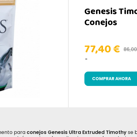
Genesis Tim
Conejos
77,40 €
86,0
COMPRAR AHORA
imento para
conejos Genesis Ultra Extruded Timothy
se b