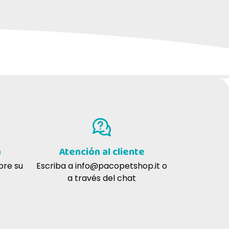
a
Atención al cliente
bre su
Escriba a
info@pacopetshop.it
o
a través del chat