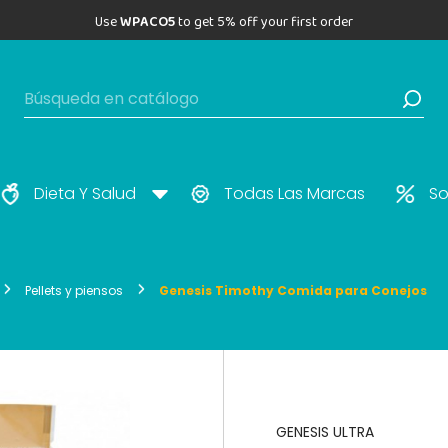
Use
WPACO5
to get 5% off your first order
Dieta Y Salud
Todas Las Marcas
So
Pellets y piensos
Genesis Timothy Comida para Conejos
GENESIS ULTRA