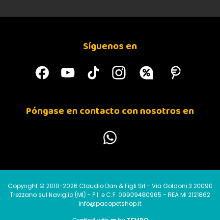
Síguenos en
Póngase en contacto con nosotros en
Copyright © 2010-2026 Claudio Dan & Figli Srl - Via Goldoni 3 20090
Trezzano sul Naviglio (MI) - P.I. e C.F. 09909480965 - REA MI 2121862
info@pacopetshop.it