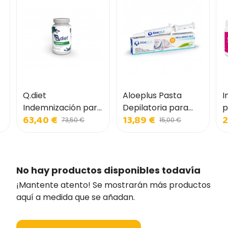
Q.diet
Aloeplus Pasta
I
Indemnización para
Depilatoria para
p
63,40 €
13,89 €
2
perros y gatos
Gatos
73,50 €
15,00 €
No hay productos disponibles todavía
¡Mantente atento! Se mostrarán más productos
aquí a medida que se añadan.