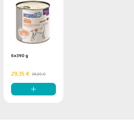
6x390 g
29,35 €
36,90 €