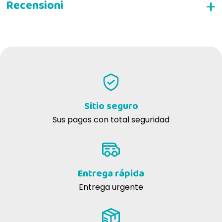
ESCRIBE TU RESEÑA
Concetta S
29-03-2021
Ottima texture per un alimento medicato, apprezzato molto dal
mio cane che difficilmente si fa convincere dai prodotti più
Sitio seguro
commerciali.
Sus pagos con total seguridad
Luciana C
07-10-2020
Ottimo prodotto, appetitoso per la mia cagnolina ed è rientrata nei
parametri normali renali. Forza 10 è sempre stata una garanzia!
Entrega rápida
Entrega urgente