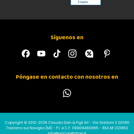
Síguenos en
Póngase en contacto con nosotros en
Copyright © 2010-2026 Claudio Dan & Figli Srl - Via Goldoni 3 20090
Trezzano sul Naviglio (MI) - P.I. e C.F. 09909480965 - REA MI 2121862
info@pacopetshop.it