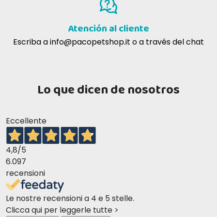
Atención al cliente
Salud y seguridad
Escriba a
info@pacopetshop.it
o a través del chat
¿Contiene el producto conservantes artificiales?
No, no contiene conservantes ni colorantes
artificiales para garantizar una alimentación natural y
Lo que dicen de nosotros
segura.
¿Es adecuado para gatos con digestión sensible?
Eccellente
Sí, gracias a su alta digestibilidad y a la ausencia de
cereales, es ideal también para gatos con digestión
4,8
/5
delicada.
6.097
recensioni
Le nostre recensioni a 4 e 5 stelle.
Clicca qui per leggerle tutte >