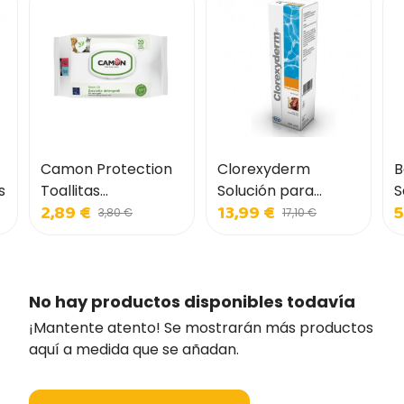
Camon Protection
Clorexyderm
B
s
Toallitas
Solución para
S
2,89 €
13,99 €
5
Limpiadoras con
Perros y Gatos
I
3,80 €
17,10 €
Aceite de Neem
p
No hay productos disponibles todavía
¡Mantente atento! Se mostrarán más productos
aquí a medida que se añadan.