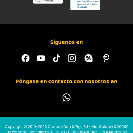
Síguenos en
Póngase en contacto con nosotros en
Copyright © 2010-2026 Claudio Dan & Figli Srl - Via Goldoni 3 20090
Trezzano sul Naviglio (MI) - P.I. e C.F. 09909480965 - REA MI 2121862