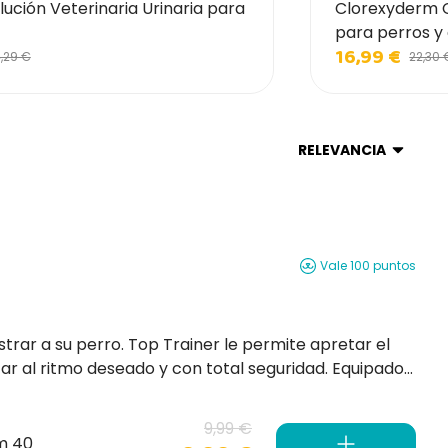
lución Veterinaria Urinaria para
Clorexyderm 
para perros y
16,99 €
4,29 €
22,30 
RELEVANCIA
Vale 100 puntos
strar a su perro. Top Trainer le permite apretar el
zar al ritmo deseado y con total seguridad. Equipado
el perro, este bozal le permite llevar a su perro con
9,99 €
m 40