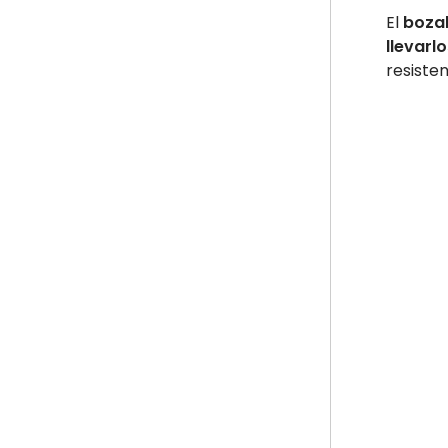
El
boza
llevarl
resiste