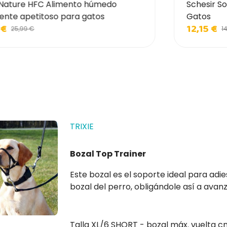
Nature HFC Alimento húmedo
Schesir So
ente apetitoso para gatos
Gatos
 €
12,15 €
25,99 €
1
TRIXIE
Bozal Top Trainer
Este bozal es el soporte ideal para adie
bozal del perro, obligándole así a avan
con un cierre a la altura de la cabeza d
correa sin...
Talla XL/6 SHORT - bozal máx. vuelta c