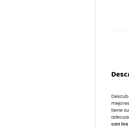
Desc
Descubr
mejores
tiene su
adecuad
con lo