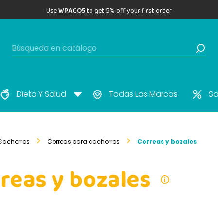
Use
WPACO5
to get 5% off your first order
Dieta Y Salud
Todas Las Marcas
So
Cachorros
Correas para cachorros
Correas y bozales
reas y bozales