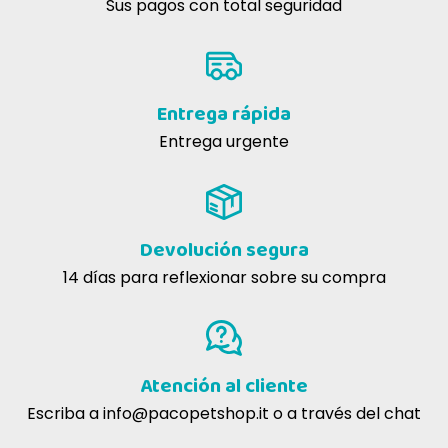
Sus pagos con total seguridad
3. PREBIÓTICOS Y PROBIÓTICOS
Entrega rápida
Entrega urgente
Devolución segura
4. ALTO CONTENIDO EN ÁCIDOS GRASOS OMEGA-3
14 días para reflexionar sobre su compra
EPA Y DHA PROCEDENTES DEL PLANCTON
PESO DEL GATO (KG)
2
4
6
Atención al cliente
Escriba a
info@pacopetshop.it
o a través del chat
450
5. NUTRICIÓN VETERINARIA A BASE DE CARNE
DOSIS DIARIA (G)
200
350