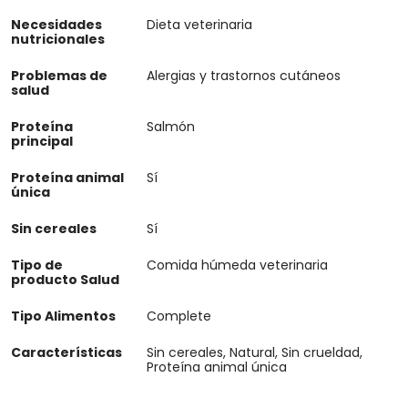
Necesidades
Dieta veterinaria
nutricionales
Problemas de
Alergias y trastornos cutáneos
salud
Proteína
Salmón
principal
Proteína animal
Sí
única
Sin cereales
Sí
Tipo de
Comida húmeda veterinaria
producto Salud
Tipo Alimentos
Complete
Características
Sin cereales, Natural, Sin crueldad,
Proteína animal única