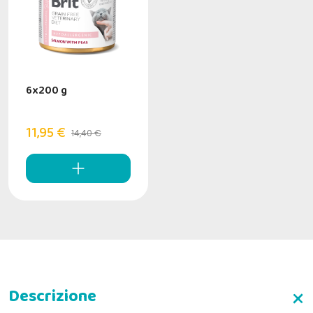
6x200 g
11,95 €
14,40 €