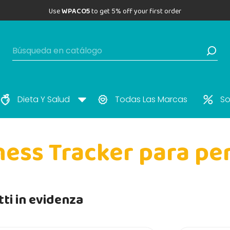
Use
WPACO5
to get 5% off your first order
Dieta Y Salud
Todas Las Marcas
So
ness Tracker para pe
ti in evidenza