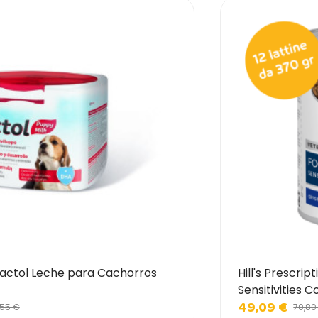
actol Leche para Cachorros
Hill's Prescrip
Sensitivities
49,09 €
,55 €
70,80