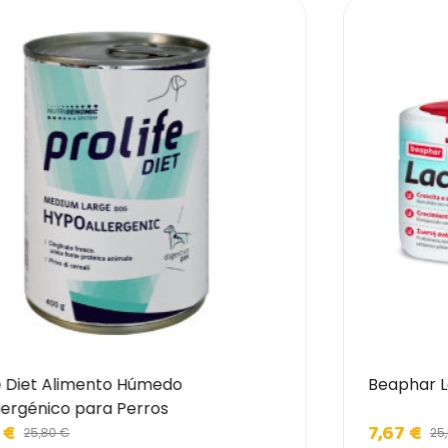
fe Diet Alimento Húmedo
Beaphar L
lergénico para Perros
 €
7,67 €
25,80 €
25