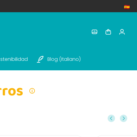
stenibilidad
Blog (italiano)
rros