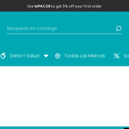
Use
WPACO5
to get 5% off your first order
Dieta Y Salud
Todas Las Marcas
So
PacoVET