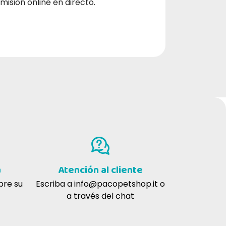
isión online en directo.
a
Atención al cliente
bre su
Escriba a
info@pacopetshop.it
o
a través del chat