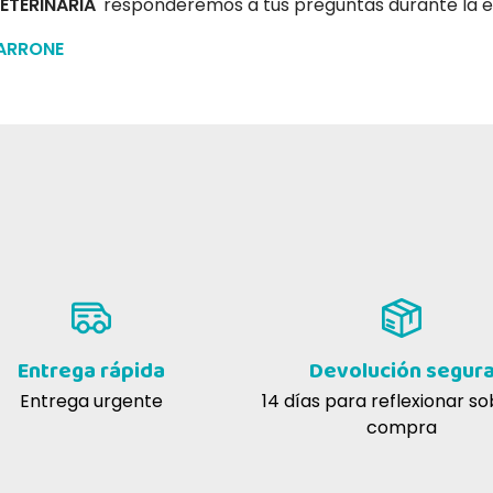
ETERINARIA
' responderemos a tus preguntas durante la em
MARRONE
Entrega rápida
Devolución segur
Entrega urgente
14 días para reflexionar so
compra