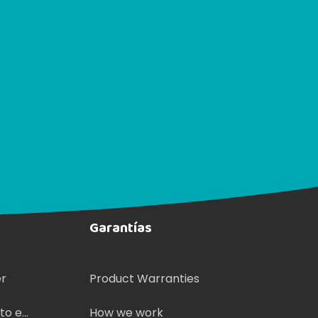
Garantías
er
Product Warranties
lto e
How we work