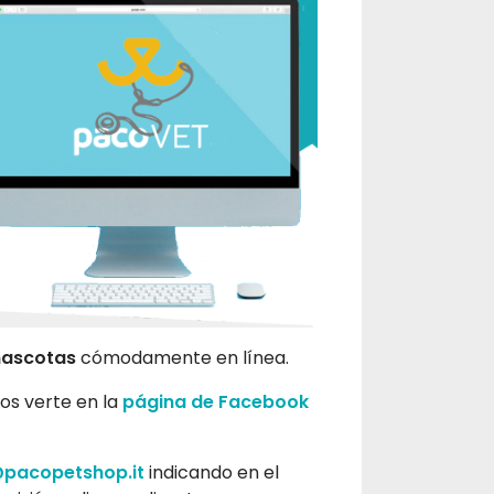
 mascotas
cómodamente en línea.
os verte en la
página de Facebook
@pacopetshop.it
indicando en el