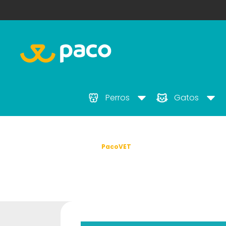
Perros
Gatos
Inicio
PacoVET