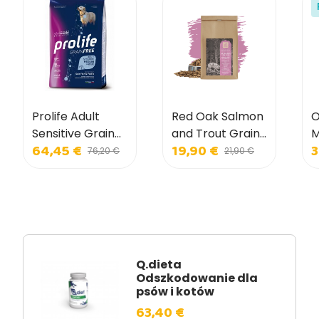
Prolife Adult
Red Oak Salmon
O
Sensitive Grain
and Trout Grain
M
64,45 €
19,90 €
3
Free Sole and
Free dla małych
I
76,20 €
21,90 €
Potatoes dla
psów
p
średnich i dużych
psów
Q.dieta
Odszkodowanie dla
psów i kotów
63,40 €