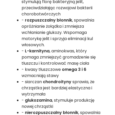
stymulują florę bakteryjną jelit,
przeciwdziałając rozwojowi bakterii
chorobotwórczych
-
rozpuszczalny błonnik
, spowalnia
opróżnianie żołądka i zmniejsza
wchłanianie glukozy. Wspomaga
motorykę jelit i sprzyja eliminacji kul
włosowych.
-
L-karnityna
, aminokwas, który
pomaga zmniejszyć gromadzenie się
tłuszczu i kontrolować masę ciała
- kwasy tłuszczowe
omega 3 i 6
wzmacniają stawy
- siarczan
chondroityny
sprawia, że
chrząstka jest bardziej elastyczna i
wytrzymała
-
glukozamina
, stymuluje produkcję
nowej chrząstki
-
nierozpuszczalny błonnik
, spowalnia