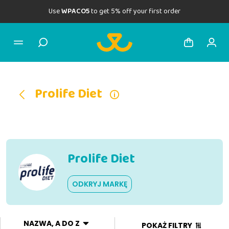
Use
WPACO5
to get 5% off your first order
Prolife Diet
Prolife Diet
ODKRYJ MARKĘ
NAZWA, A DO Z
POKAŻ FILTRY