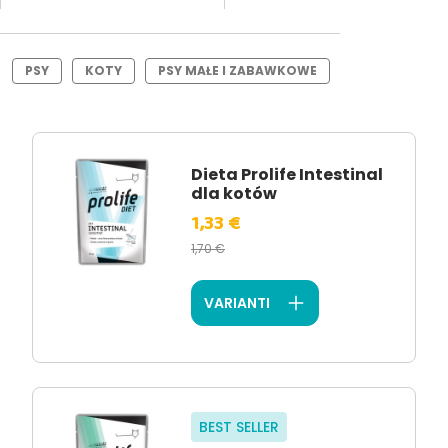
PSY
KOTY
PSY MAŁE I ZABAWKOWE
Dieta Prolife Intestinal
dla kotów
1,33 €
1,70 €
VARIANTI
BEST SELLER