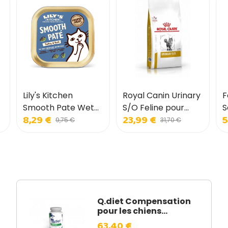
Lily's Kitchen
Royal Canin Urinary
F
Smooth Pate Wet
S/O Feline pour
S
8,29 €
23,99 €
5
Food pour chats
chats
F
9,75 €
31,70 €
C
p
s
c
c
Q.diet Compensation
pour les chiens...
63,40 €