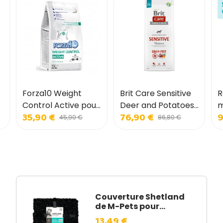
Forza10 Weight
Brit Care Sensitive
R
Control Active pour
Deer and Potatoes
m
35,90 €
76,90 €
9
chiens
pour chiens
m
45,90 €
86,80 €
c
Couverture Shetland
de M-Pets pour...
13,49 €