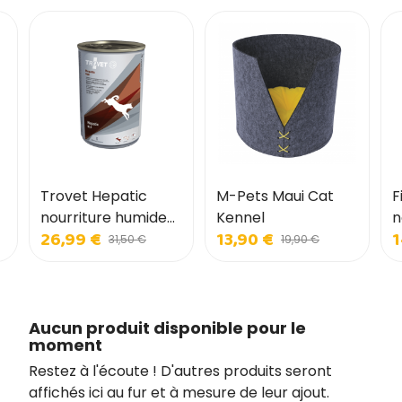
Trovet Hepatic
M-Pets Maui Cat
F
nourriture humide
Kennel
n
26,99 €
13,90 €
1
pour chiens
p
31,50 €
19,90 €
Aucun produit disponible pour le
moment
Restez à l'écoute ! D'autres produits seront
affichés ici au fur et à mesure de leur ajout.