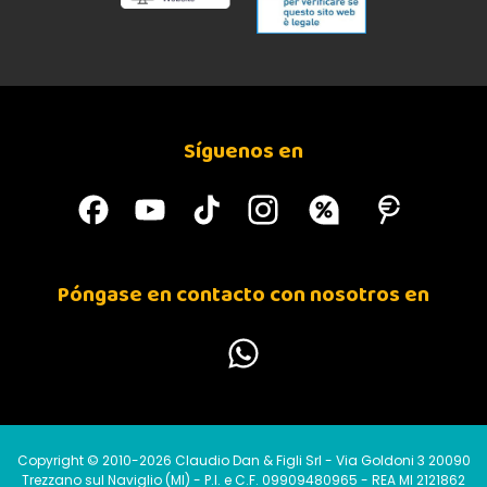
Síguenos en
Póngase en contacto con nosotros en
Copyright © 2010-2026 Claudio Dan & Figli Srl - Via Goldoni 3 20090
Trezzano sul Naviglio (MI) - P.I. e C.F. 09909480965 - REA MI 2121862