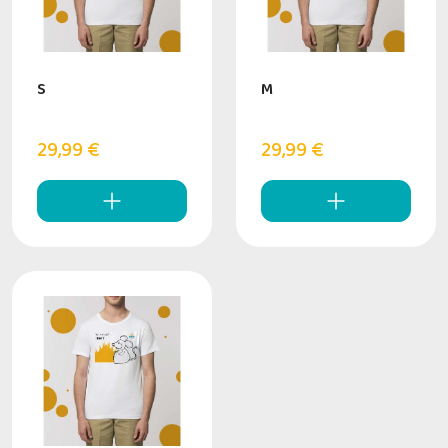
S
M
29,99 €
29,99 €