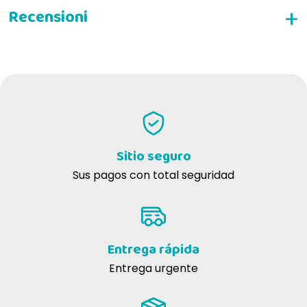
regañar
camiseta de
Milán de Paco
amantes de las bromas, los juegos de palabras y la
alegría
ESCRIBE TU RESEÑA
Sitio seguro
Sus pagos con total seguridad
Entrega rápida
Entrega urgente