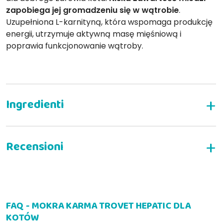
zapobiega jej gromadzeniu się w wątrobie
.
Uzupełniona L-karnityną, która wspomaga produkcję
energii, utrzymuje aktywną masę mięśniową i
poprawia funkcjonowanie wątroby.
Pełnoporcjowa mokra karma dla kotów z
chorobami wątroby
Skład:
NAPISZ RECENZJĘ
Składniki analityczne:
FAQ - MOKRA KARMA TROVET HEPATIC DLA
Alessia B
14-03-2022
KOTÓW