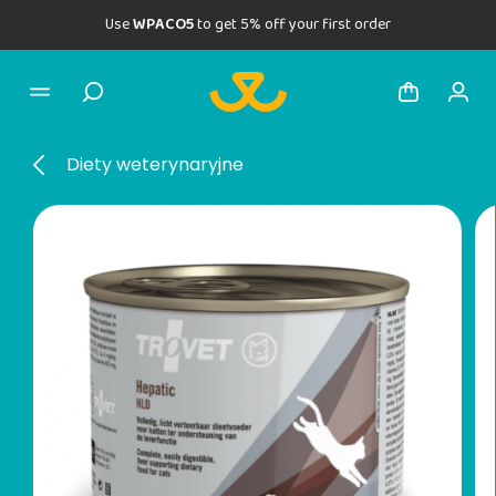
Use
WPACO5
to get 5% off your first order
Diety weterynaryjne