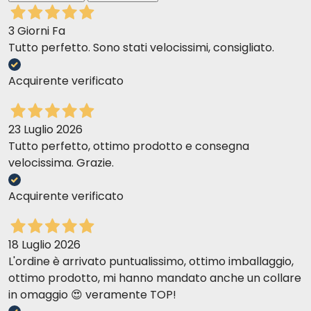
uzupełnienie suchej diety?
3 Giorni Fa
Karma Trovet Hepatic może być stosowana jako
Tutto perfetto. Sono stati velocissimi, consigliato.
karma główna w celu zapewnienia kompletnej i
zbilansowanej diety kotom z przewlekłymi i
Acquirente verificato
przejściowymi zaburzeniami rytmu serca. Nie należy
kontynuować tego rodzaju żywienia po upływie okresu
zaleconego przez lekarza weterynarii.
23 Luglio 2026
Kiedy mogę spodziewać się poprawy u
Tutto perfetto, ottimo prodotto e consegna
velocissima. Grazie.
zwierzęcia po rozpoczęciu podawania karmy
Trovet Hepatic?
Acquirente verificato
Czas poprawy może się różnić w zależności od
przypadku. Jeśli nie zauważysz poprawy po upływie
18 Luglio 2026
rozsądnego czasu, skonsultuj się z lekarzem
L'ordine è arrivato puntualissimo, ottimo imballaggio,
weterynarii.
ottimo prodotto, mi hanno mandato anche un collare
Czy mogę podawać karmę Trovet Hepatic
in omaggio 😍 veramente TOP!