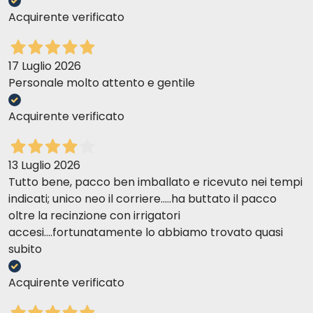
naprzemiennie z innymi specjalnymi karmami
dla kotów z problemami trawiennymi?
Acquirente verificato
Zmiany w diecie należy wprowadzać ostrożnie,
17 Luglio 2026
zwłaszcza w przypadku określonych chorób. Przed
wprowadzeniem znaczących zmian w diecie należy
Personale molto attento e gentile
skonsultować się z lekarzem weterynarii.
Acquirente verificato
Czy mogę podawać mokrą karmę Trovet
Hepatic mojemu psu?
13 Luglio 2026
Receptura karmy Trovet Hepatic dla kotów została
Tutto bene, pacco ben imballato e ricevuto nei tempi
opracowana z myślą o potrzebach kotów z
indicati; unico neo il corriere.....ha buttato il pacco
zaburzeniami czynności wątroby lub trzustki. Nie
oltre la recinzione con irrigatori
zaleca się podawania karmy Trovet Hepatic dla
accesi....fortunatamente lo abbiamo trovato quasi
kotów psom lub osobom zdrowym. W przypadku
subito
psów można wybrać recepturę dostosowaną do ich
potrzeb.
Acquirente verificato