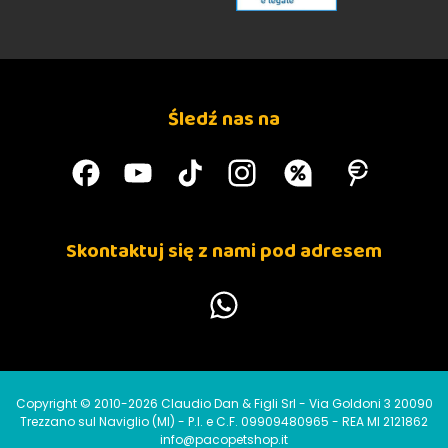
Śledź nas na
Skontaktuj się z nami pod adresem
Copyright © 2010-2026 Claudio Dan & Figli Srl - Via Goldoni 3 20090
Trezzano sul Naviglio (MI) - P.I. e C.F. 09909480965 - REA MI 2121862
info@pacopetshop.it