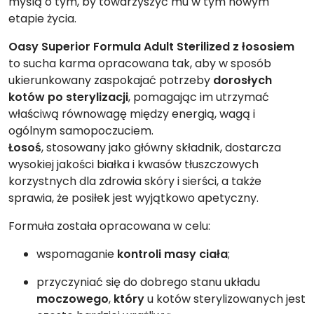
myślą o tym, by towarzyszyć mu w tym nowym
etapie życia.
Oasy Superior Formula Adult Sterilized z łososiem
to sucha karma opracowana tak, aby w sposób
ukierunkowany zaspokajać potrzeby
dorosłych
kotów po sterylizacji
, pomagając im utrzymać
właściwą równowagę między energią, wagą i
ogólnym samopoczuciem.
Łosoś
, stosowany jako główny składnik, dostarcza
wysokiej jakości białka i kwasów tłuszczowych
korzystnych dla zdrowia skóry i sierści, a także
sprawia, że posiłek jest wyjątkowo apetyczny.
Formuła została opracowana w celu:
wspomaganie
kontroli masy ciała
;
przyczyniać się do dobrego stanu układu
moczowego
,
który
u kotów sterylizowanych jest