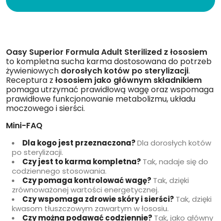
Oasy Superior Formula Adult Sterilized z łososiem
to kompletna sucha karma dostosowana do potrzeb
żywieniowych
dorosłych kotów po sterylizacji
.
Receptura z
łososiem jako głównym składnikiem
pomaga utrzymać prawidłową wagę oraz wspomaga
prawidłowe funkcjonowanie metabolizmu, układu
moczowego i sierści.
Mini-FAQ
Dla kogo jest przeznaczona?
Dla dorosłych kotów
po sterylizacji.
Czy jest to karma kompletna?
Tak, nadaje się do
codziennego stosowania.
Czy pomaga kontrolować wagę?
Tak, dzięki
zrównoważonej wartości energetycznej.
Czy wspomaga zdrowie skóry i sierści?
Tak, dzięki
kwasom tłuszczowym zawartym w łososiu.
Czy można podawać codziennie?
Tak, jako główny