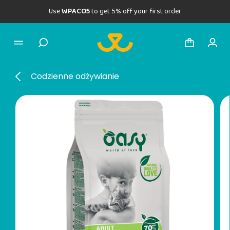
Use
WPACO5
to get 5% off your first order
Codzienne odżywianie