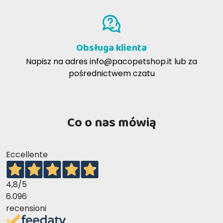
mokrej), odpowiednio wyważając proporcje.
Po jakim czasie widać efekty?
Przy regularnym stosowaniu, w połączeniu z
Obsługa klienta
odpowiednim stylem życia, z czasem można
zaobserwować utrzymanie wagi i ogólnego dobrego
Napisz na adres
info@pacopetshop.it
lub za
samopoczucia.
pośrednictwem czatu
Co o nas mówią
Eccellente
4,8
/5
6.096
recensioni