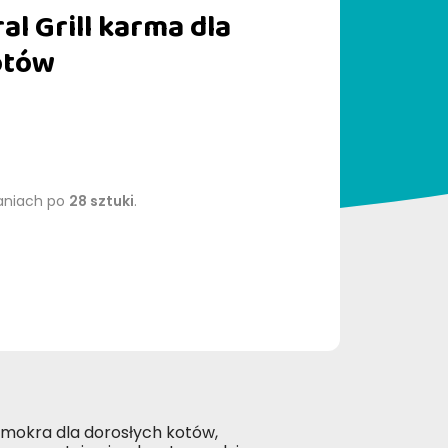
l Grill karma dla
otów
aniach po
28 sztuki
.
mokra dla dorosłych kotów,