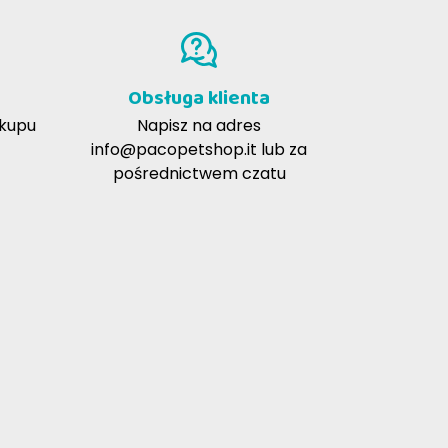
wojemu kotu wszystkie składniki odżywcze
Obsługa klienta
akupu
Napisz na adres
info@pacopetshop.it
lub za
pośrednictwem czatu