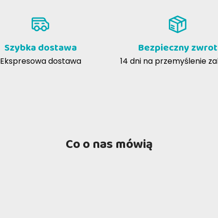
od względem odżywczym?
 stanowią kompletną i zbilansowaną karmę, zapewniając T
Szybka dostawa
Bezpieczny zwrot
y.
Ekspresowa dostawa
14 dni na przemyślenie z
Co o nas mówią