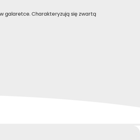
w galaretce. Charakteryzują się zwartą
nsowaną karmę, która zaspokaja ich
tóra sprawia, że posiłek jest
dność smaków i zaspokoić jego