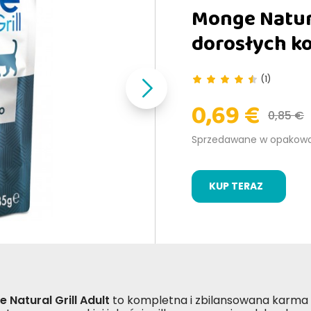
Monge Natura
dorosłych k
(1)
0,69 €
0,85 €
Sprzedawane w opakow
KUP TERAZ
 Natural Grill Adult
to kompletna i zbilansowana karma 