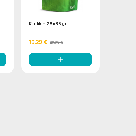
Królik
-
28x85 gr
19,29 €
23,80 €