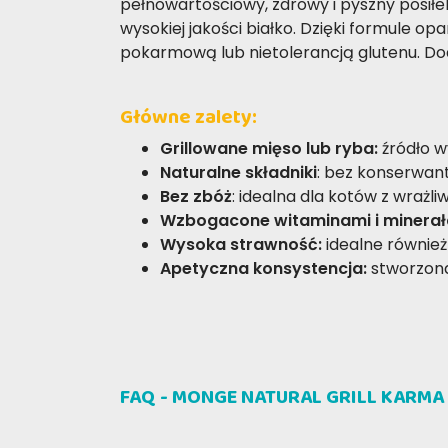
pełnowartościowy, zdrowy i pyszny posiłe
wysokiej jakości białko. Dzięki formule op
pokarmową lub nietolerancją glutenu. Do
Główne zalety:
Grillowane mięso lub ryba:
źródło w
Naturalne składniki
: bez konserwan
Bez zbóż
: idealna dla kotów z wrażl
Wzbogacone witaminami i minerał
Wysoka strawność:
idealne równie
Apetyczna konsystencja:
stworzona
NAPISZ RECENZJĘ
FAQ - MONGE NATURAL GRILL KARM
JAGNIĘCINA
Nicoletta C