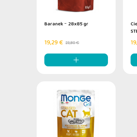
Baranek
-
28x85 gr
Ci
ST
19,29 €
19
23,80 €