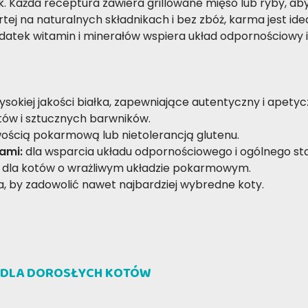
k. Każda receptura zawiera grillowane mięso lub ryby, a
artej na naturalnych składnikach i bez zbóż, karma jest id
datek witamin i minerałów wspiera układ odpornościowy i
ysokiej jakości białka, zapewniające autentyczny i apety
tów i sztucznych barwników.
iwością pokarmową lub nietolerancją glutenu.
ami:
dla wsparcia układu odpornościowego i ogólnego sta
ż dla kotów o wrażliwym układzie pokarmowym.
, by zadowolić nawet najbardziej wybredne koty.
A DLA DOROSŁYCH KOTÓW