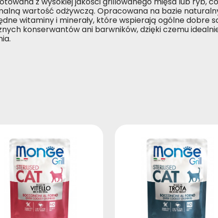
otowana z wysokiej jakości grillowanego mięsa lub ryb, c
alną wartość odżywczą. Opracowana na bazie naturalny
ędne witaminy i minerały, które wspierają ogólne dobre 
znych konserwantów ani barwników, dzięki czemu idealni
ia.