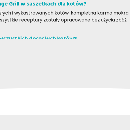
ge Grill w saszetkach dla kotów?
rosłych i wykastrowanych kotów, kompletna karma mokra 
zystkie receptury zostały opracowane bez użycia zbóż.
 wszystkich dorosłych kotów?
e dla dorosłych kotów, zapewniając im kompletną i zbila
zetkach?
ję w postaci kawałków, otoczonych smaczną galaretką, k
 kota.
ch wariantach?
 różnych wariantach, aby zapewnić Twojemu kotu różnoro