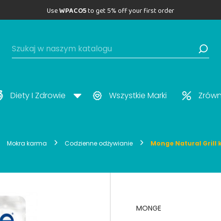
Use
WPACO5
to get 5% off your first order
Diety I Zdrowie
Wszystkie Marki
Zrów
Mokra karma
Codzienne odżywianie
Monge Natural Grill
MONGE