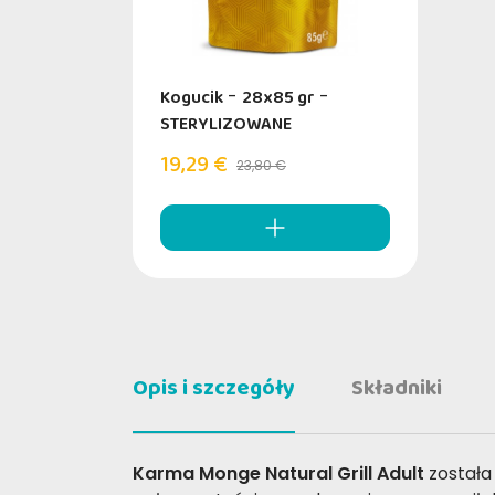
Kogucik
-
28x85 gr
-
STERYLIZOWANE
19,29 €
23,80 €
Opis i szczegóły
Składniki
Karma Monge Natural Grill Adult
została