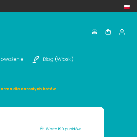
noważenie
Blog (włoski)
 karma dla dorosłych kotów
Warte 190 punktów