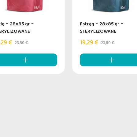
elę
-
28x85 gr
-
Pstrąg
-
28x85 gr
-
ERYLIZOWANE
STERYLIZOWANE
,29 €
19,29 €
23,80 €
23,80 €