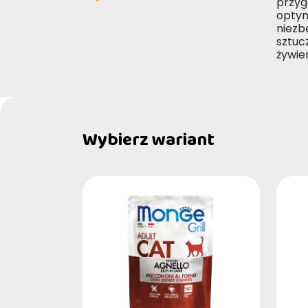
przyg
optym
niezb
sztuc
żywien
Wybierz wariant