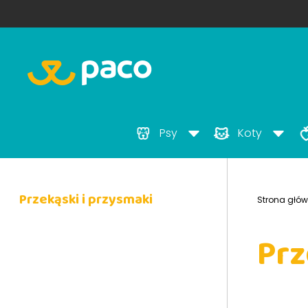
Psy
Koty
Przekąski i przysmaki
Strona głó
Prz