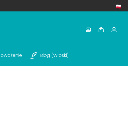
noważenie
Blog (włoski)