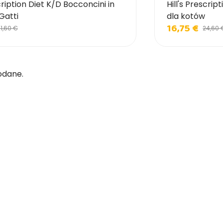
scription Diet K/D Bocconcini in
Hill's Prescri
Gatti
dla kotów
16,75 €
1,60 €
24,60 
odane.