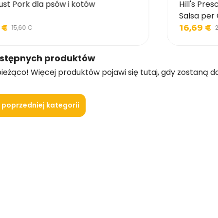
ust Pork dla psów i kotów
Hill's Pre
Salsa per 
 €
16,69 €
15,60 €
2
ostępnych produktów
ieżąco! Więcej produktów pojawi się tutaj, gdy zostaną d
 poprzedniej kategorii