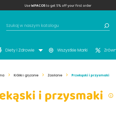
Use
WPACO5
to get 5% off your first order
Diety I Zdrowie
Wszystkie Marki
Zrów
wna
Króliki i gryzonie
Zasilanie
Przekąski i przysmaki
ekąski i przysmaki