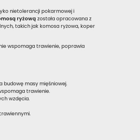
ko nietolerancji pokarmowej i
 komosą ryżową
została opracowana z
alnych, takich jak komosa ryżowa, koper
alnie wspomaga trawienie, poprawia
ga budowę masy mięśniowej.
 wspomaga trawienie.
ych wzdęcia.
 trawiennymi.