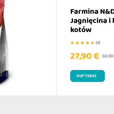
Farmina N&D
Jagnięcina i
kotów
(4)
27,90 €
32,90
KUP TERAZ