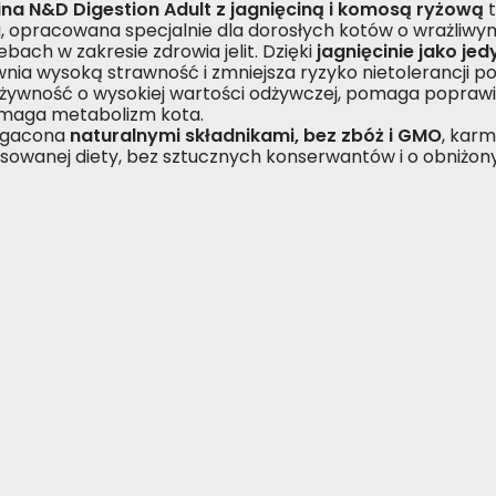
na N&D Digestion Adult z jagnięciną i komosą ryżową
t
, opracowana specjalnie dla dorosłych kotów o wrażliw
bach w zakresie zdrowia jelit. Dzięki
jagnięcinie jako je
nia wysoką strawność i zmniejsza ryzyko nietolerancji
żywność o wysokiej wartości odżywczej, pomaga poprawi
aga metabolizm kota.
gacona
naturalnymi składnikami, bez zbóż i GMO
, karm
nsowanej diety, bez sztucznych konserwantów i o obniżon