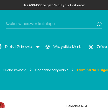
Use
WPACO5
to get 5% off your first order
Diety I Zdrowie
Wszystkie Marki
Zrów
Sucha żywność
Codzienne odżywianie
Farmina N&D Diges
FARMINA N&D