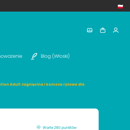
noważenie
Blog (włoski)
tion Adult Jagnięcina i komosa ryżowa dla
Warte 280 punktów