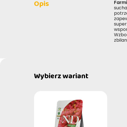
Opis
Farmi
sucha
potrze
zapew
super
wspom
Wzbo
zbila
Wybierz wariant