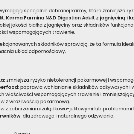
magają specjalnie dobranej karmy, która zmniejsza ryzy
it.
Karma Farmina N&D Digestion Adult z jagnięciną i
kiej jakości białka z jagnięciny oraz składników funkcjon
wości wspomagających trawienie.
lekcjonowanych składników sprawiają, że ta formuła ide
macnia układ odpornościowy.
ka:
zmniejsza ryzyko nietolerancji pokarmowej i wspoma
perfood
: poprawia wchłanianie składników odżywczych i
h właściwości wspomagających trawienie i zmniejszając
tów z wrażliwością pokarmową.
otów z zaburzeniami żołądkowo-jelitowymi lub problemami
arwników
: dla zdrowego i naturalnego odżywiania.