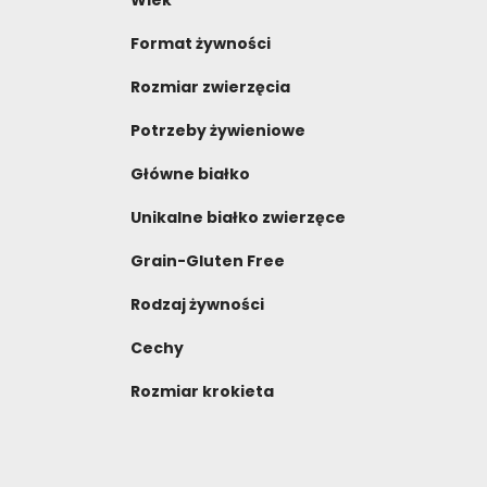
Wiek
Format żywności
Rozmiar zwierzęcia
Potrzeby żywieniowe
Główne białko
Unikalne białko zwierzęce
Grain-Gluten Free
Rodzaj żywności
Cechy
Rozmiar krokieta
Kompletna sucha karma dla dorosłych
NAPISZ RECENZJĘ