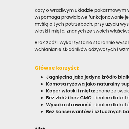
Koty o wrażliwym układzie pokarmowym wy
wspomaga prawidłowe funkcjonowanie jel
myślą o tych potrzebach, przy użyciu wyso
włoski i mięta, znanych ze swoich właści
Brak zbóż i wykorzystanie starannie wyse
wchłanianie składników odżywczych i wz
Główne korzyści:
Jagnięcina jako jedyne źródło biał
Komosa ryżowa jako naturalny su
Koper włoski i mięta:
znane ze swoic
Bez zbóż i bez GMO
: idealne dla ko
Wysoka strawność
: idealne dla k
Bez konserwantów i sztucznych b