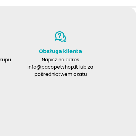
 pokarmowym lub nietolerancjami
Obsługa klienta
akupu
Napisz na adres
info@pacopetshop.it
lub za
pośrednictwem czatu
żywianie.