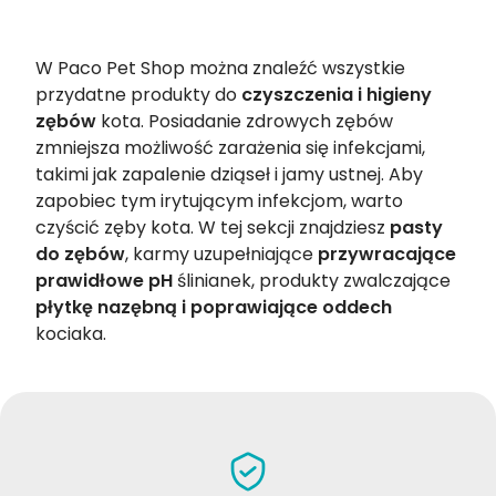
W Paco Pet Shop można znaleźć wszystkie
przydatne produkty do
czyszczenia i higieny
zębów
kota. Posiadanie zdrowych zębów
zmniejsza możliwość zarażenia się infekcjami,
takimi jak zapalenie dziąseł i jamy ustnej. Aby
zapobiec tym irytującym infekcjom, warto
czyścić zęby kota. W tej sekcji znajdziesz
pasty
do zębów
, karmy uzupełniające
przywracające
prawidłowe pH
ślinianek, produkty zwalczające
płytkę nazębną i poprawiające oddech
kociaka.