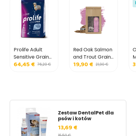
Prolife Adult
Red Oak Salmon
O
Sensitive Grain
and Trout Grain
M
64,45 €
19,90 €
3
Free Sole and
Free dla małych
I
76,20 €
21,90 €
Potatoes dla
psów
p
średnich i dużych
psów
Zestaw DentalPet dla
psów i kotów
13,69 €
15,50 €