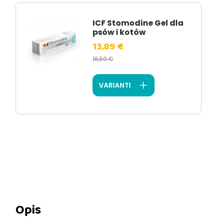
ICF Stomodine Gel dla
psów i kotów
13,89 €
18,50 €
VARIANTI
Opis