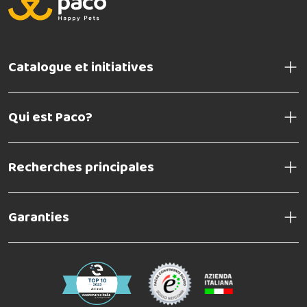
Composition :
Additifs nutritionnels :
Catalogue et initiatives
Qui est Paco?
Constituants analytiques :
Recherches principales
Garanties
Composition :
Additifs nutritionnels :