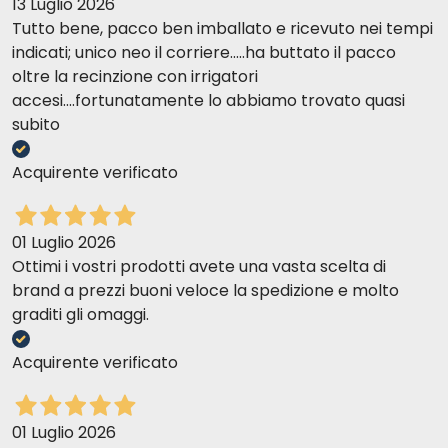
Additifs nutritionnels
13 Luglio 2026
qui.
Tutto bene, pacco ben imballato e ricevuto nei tempi
indicati; unico neo il corriere.....ha buttato il pacco
Composition analytique
oltre la recinzione con irrigatori
Grazia C
03-12-2017
accesi....fortunatamente lo abbiamo trovato quasi
Tra i migliori monoproteici grain free sul mercato. Tutti i miei gatti li
subito
mangiano volentieri
Acquirente verificato
Luigi Bruno C
02-05-2017
Composition
Perfette
01 Luglio 2026
Ottimi i vostri prodotti avete una vasta scelta di
brand a prezzi buoni veloce la spedizione e molto
Additifs nutritionnels
MariaLuisa S
14-03-2017
graditi gli omaggi.
Ingredienti naturali e molto apprezzata dalla gatta
Acquirente verificato
Constituant analytique
Gianmichele D
22-02-2017
Ottimo prodotto...i miei gatti lo adorano...lo riprenderò
01 Luglio 2026
sicuramente...