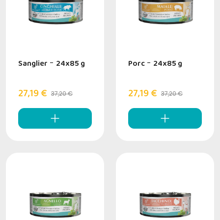
Sanglier
-
24x85 g
Porc
-
24x85 g
27,19 €
27,19 €
37,20 €
37,20 €