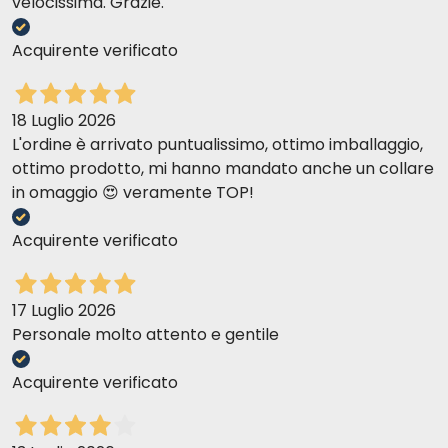
velocissima. Grazie.
Molto appetibili, è piaciuto a tutti i miei mici!
Acquirente verificato
Stefania R
10-05-2019
Composition
gradito dalla gatta destinataria dell'acquisto
18 Luglio 2026
L'ordine è arrivato puntualissimo, ottimo imballaggio,
Additifs nutritionnels
ottimo prodotto, mi hanno mandato anche un collare
VERONICA D
30-04-2018
in omaggio 😍 veramente TOP!
Ho un bengala che ha diversi problemi di digestione..con queste
scatolette abbiamo risolto alla grande
Composition analytique
Acquirente verificato
claudia b
26-02-2018
17 Luglio 2026
OTTIMO PRODOTTO CON IL QUALE SONO STATI RISOLTI PROBLEMI DI
Personale molto attento e gentile
INTOLLERANZE.
Composition
Acquirente verificato
ALESSANDRA A
15-12-2017
Monoproteico ottimo. Raro da trovare in commercio, lo trovo solo