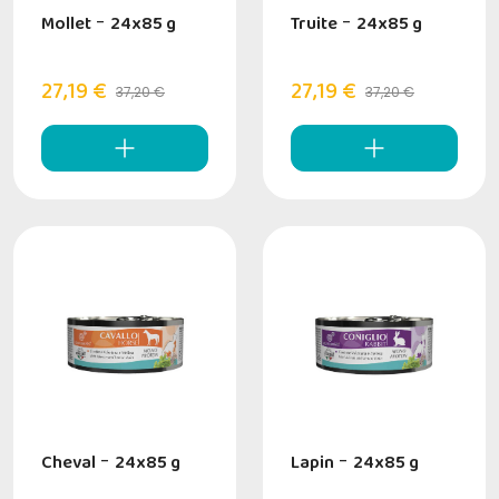
Mollet
-
24x85 g
Truite
-
24x85 g
27,19 €
27,19 €
37,20 €
37,20 €
Cheval
-
24x85 g
Lapin
-
24x85 g