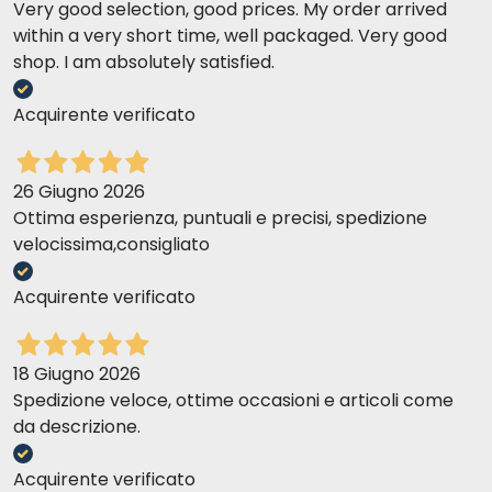
Very good selection, good prices. My order arrived
within a very short time, well packaged. Very good
shop. I am absolutely satisfied.
Composition :
Donatella S
02-02-2017
Ottimo! Le mie tre gattine ne vanno matte!
Acquirente verificato
Additifs nutritionnels :
Caroline M
11-01-2017
26 Giugno 2026
Il gatto lo mangia molto volentieri.
Ottima esperienza, puntuali e precisi, spedizione
Constituants analytiques :
velocissima,consigliato
Claudia c
30-11-2016
Acquirente verificato
Ottimo prodotto, buona qualità a un prezzo accessibile
18 Giugno 2026
Composition :
Odetta T
05-08-2016
Spedizione veloce, ottime occasioni e articoli come
Eccellente anche se non costante nella consistenza del prodotto
da descrizione.
Additifs nutritionnels :
Acquirente verificato