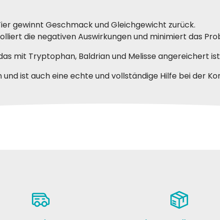
Tier gewinnt Geschmack und Gleichgewicht zurück.
olliert die negativen Auswirkungen und minimiert das Pr
, das mit Tryptophan, Baldrian und Melisse angereichert ist
en und ist auch eine echte und vollständige Hilfe bei der 
 G
Sheila B
13-04-2022
22-1
 prodotto! Morbido e molto
La mia gatta si lecca sempre i "ba
to dal mio micio
dopo aver mangiato questa