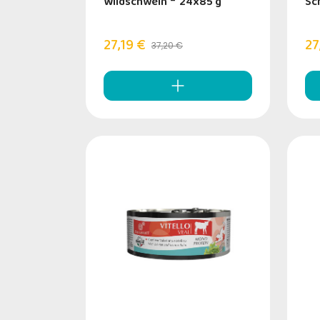
Wildschwein
-
24x85 g
Sc
27,19 €
27
37,20 €