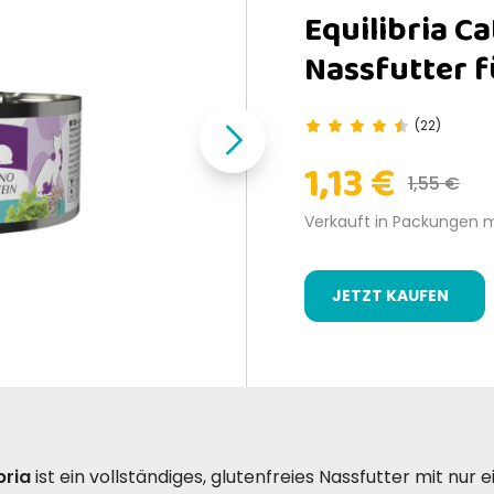
Equilibria C
Nassfutter f
(22)
1,13 €
1,55 €
Verkauft in Packungen 
JETZT KAUFEN
bria
ist ein vollständiges, glutenfreies Nassfutter mit nur 