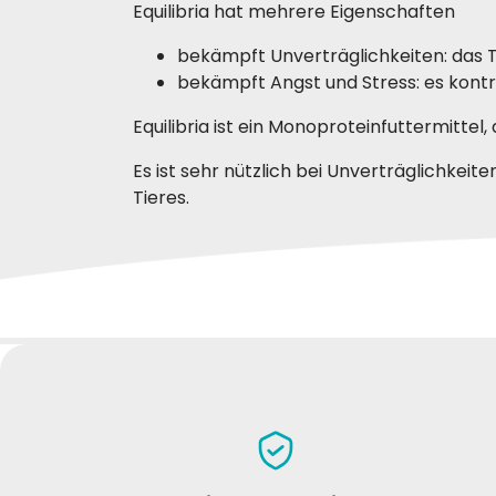
Equilibria hat mehrere Eigenschaften
bekämpft Unverträglichkeiten: das 
bekämpft Angst und Stress: es kontr
Equilibria ist ein Monoproteinfuttermittel
Es ist sehr nützlich bei Unverträglichkeit
Tieres.
SCHREIBEN SIE EINE BEWERTUNG
Zusammensetzung
Lorena Maria G
Sara
Ernährungsphysiologische Zusatzstoffe
17-05-2022
Ottimo
Ottimi prodotti a prezzi competitivi,
gradi
Analytische Bestandteile
consegna puntuale, fornitore da
consigliare