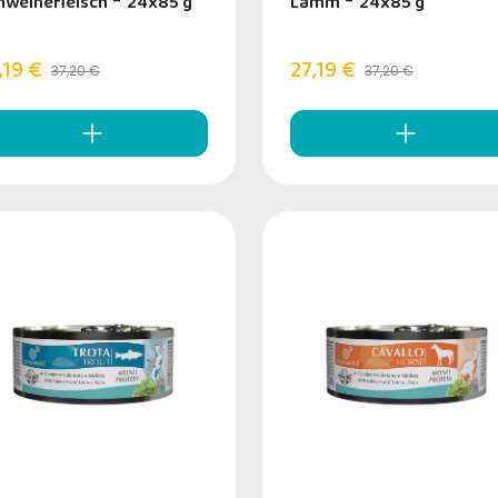
hweinefleisch
-
24x85 g
Lamm
-
24x85 g
,19 €
27,19 €
37,20 €
37,20 €