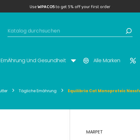
Use
WPACO5
to get 5% off your first order
ErnÄhrung Und Gesundheit
Alle Marken
tter
Tägliche Ernährung
Equilibria Cat Monoproteic Nassf
MARPET