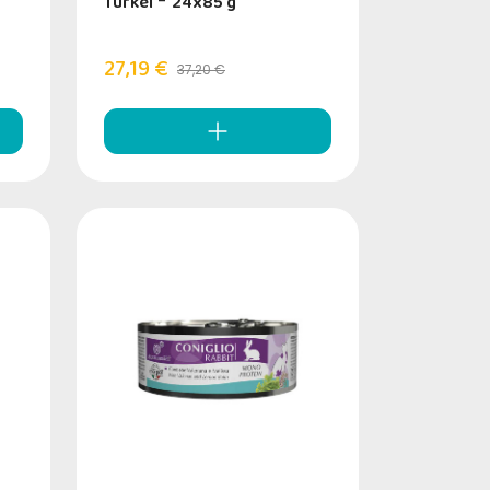
Türkei
-
24x85 g
27,19 €
37,20 €