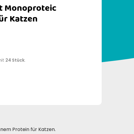
at Monoproteic
ür Katzen
mit
24 Stück
.
einem Protein für Katzen.