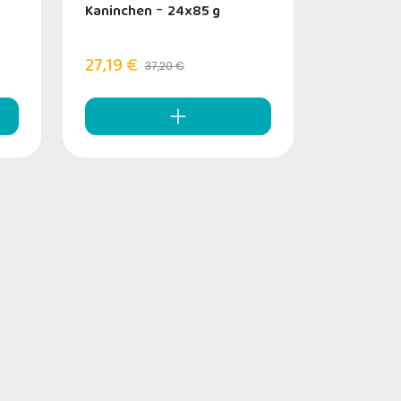
Kaninchen
-
24x85 g
27,19 €
37,20 €