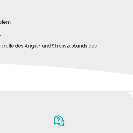
oblem
.
Kontrolle des Angst- und Stresszustands des
Fabio V.
2-2021
18-04-2021
ffetti"
penso di aver trovato un buon prodotto
per il mio gatto che soffre di varie
intolleranze alimentari (pesce e pollo).
equilibria offre diversi gusti a buon