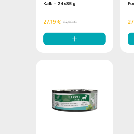
Kalb
-
24x85 g
Fo
27,19 €
27
37,20 €