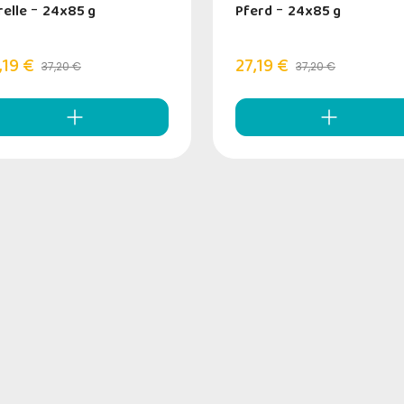
relle
-
24x85 g
Pferd
-
24x85 g
,19 €
27,19 €
37,20 €
37,20 €