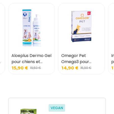
Aloeplus Dermo Gel
Omegor Pet
I
pour chiens et
Omega3 pour
p
15,90 €
14,90 €
1
chats
chiens et chats
c
19,50 €
15,90 €
VEGAN